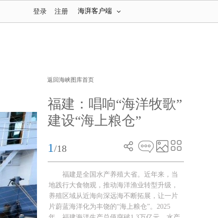
海湃客户端
登录
注册
返回海峡图库首页
福建：唱响“海洋牧歌”
建设“海上粮仓”
1
/18
福建是全国水产养殖大省。近年来，当
地践行大食物观，推动海洋渔业转型升级，
养殖区域从近海向深远海不断拓展，让一片
片蔚蓝海洋化为丰饶的“海上粮仓”。2025
年，福建海洋生产总值突破1.3万亿元、水产