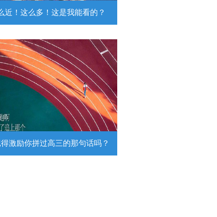
么近！这么多！这是我能看的？
近！这么多！这是我能看的？
日，陆军第74集团军某旅挺进西北戈
靶场，开展跨昼夜实弹射击综合演
。
详情
记得激励你拼过高三的那句话吗？
得激励你拼过高三的那句话吗？
26高考倒计时，传递这组壁纸，一起
290万高考生加油！