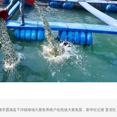
宁德市霞浦县下浒镇海域大黄鱼养殖户在投放大黄鱼苗。新华社记者 姜克红