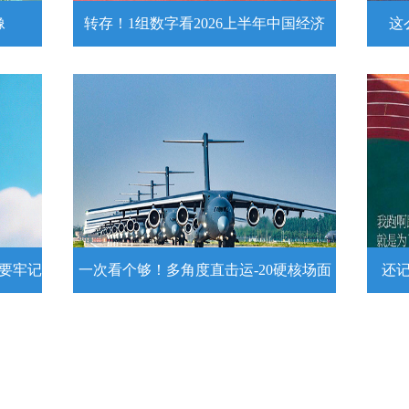
像
转存！1组数字看2026上半年中国经济
这
头像
转存！1组数字看2026上半年中国经
这么
济
近
壁
7月15日，2026年上半年国民经济运行情
练
况发布。一组数字带你了解！
详情
示要牢记
一次看个够！多角度直击运-20硬核场面
还
提示要
一次看个够！多角度直击运-20硬核
还记
场面
20
为1
要牢
运－20即将迎来列装空军十周年，一组