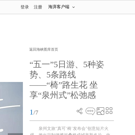
海湃客户端
登录
注册
返回海峡图库首页
“五一”5日游、5种姿
势、5条路线
——“椅”路生花 坐
享“泉州式”松弛感
1
/7
泉州文旅“真可‘椅’发布会”创意短片火