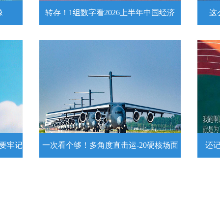
像
转存！1组数字看2026上半年中国经济
这
头像
转存！1组数字看2026上半年中国经
这么
济
近
壁
7月15日，2026年上半年国民经济运行情
练
况发布。一组数字带你了解！
详情
示要牢记
一次看个够！多角度直击运-20硬核场面
还
提示要
一次看个够！多角度直击运-20硬核
还记
场面
20
为1
要牢
运－20即将迎来列装空军十周年，一组