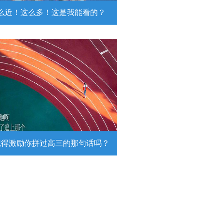
么近！这么多！这是我能看的？
近！这么多！这是我能看的？
日，陆军第74集团军某旅挺进西北戈
靶场，开展跨昼夜实弹射击综合演
。
详情
记得激励你拼过高三的那句话吗？
得激励你拼过高三的那句话吗？
26高考倒计时，传递这组壁纸，一起
290万高考生加油！