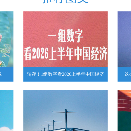
像
转存！1组数字看2026上半年中国经济
这
头像
转存！1组数字看2026上半年中国经
这么
济
近
壁
7月15日，2026年上半年国民经济运行情
练
况发布。一组数字带你了解！