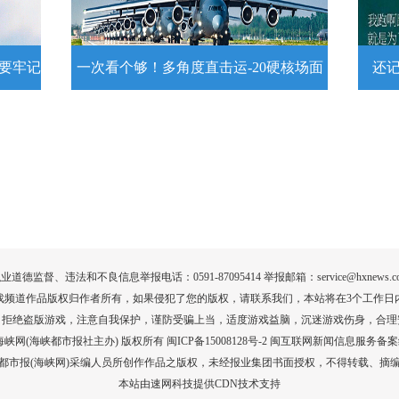
详情
示要牢记
一次看个够！多角度直击运-20硬核场面
还
提示要
一次看个够！多角度直击运-20硬核
还记
场面
20
为1
要牢
运－20即将迎来列装空军十周年，一组
高清大图带你多角度直击运－20硬核大
场面！
详情
业道德监督、违法和不良信息举报电话：0591-87095414 举报邮箱：service@hxnews.c
戏频道作品版权归作者所有，如果侵犯了您的版权，请联系我们，本站将在3个工作日
，拒绝盗版游戏，注意自我保护，谨防受骗上当，适度游戏益脑，沉迷游戏伤身，合理
017 海峡网(海峡都市报社主办) 版权所有 闽ICP备15008128号-2
闽互联网新闻信息服务备案编号
都市报(海峡网)采编人员所创作作品之版权，未经报业集团书面授权，不得转载、摘
本站由速网科技提供CDN技术支持