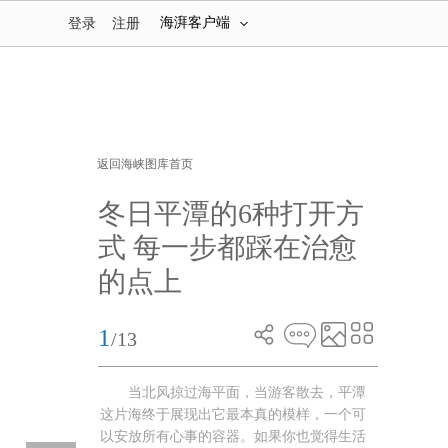
海湃客户端
登录
注册
返回海峡图库首页
冬日平潭的6种打开方
式 每一步都踩在治愈
的点上
1
/13
当北风掠过海平面，当游客散去，平潭
这片海终于展现出它最本真的模样，一个可
以安放所有心事的容器。如果你也觉得生活