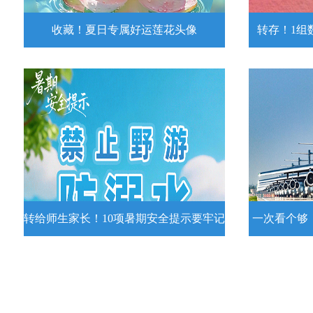
收藏！夏日专属好运莲花头像
转存！1组
收藏！夏日专属好运莲花头像
转存！1组
夏日专属好运莲花头像！
7月15日，
况发布。一
详情
转给师生家长！10项暑期安全提示要牢记
一次看个够
转给师生家长！10项暑期安全提示要
一次看个够
牢记