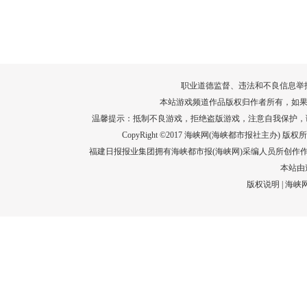
转给师生家长！10项暑期安全提示要牢
运－20即
记！
高清大图带
场面！
详情
职业道德监督、违法和不良信息举报电话：05
本站游戏频道作品版权归作者所有，如果
温馨提示：抵制不良游戏，拒绝盗版游戏，注意自我保护，
CopyRight ©2017 海峡网(海峡都市报社主办) 版权所有
福建日报报业集团拥有海峡都市报(海峡网)采编人员所创作
本站由
版权说明
|
海峡