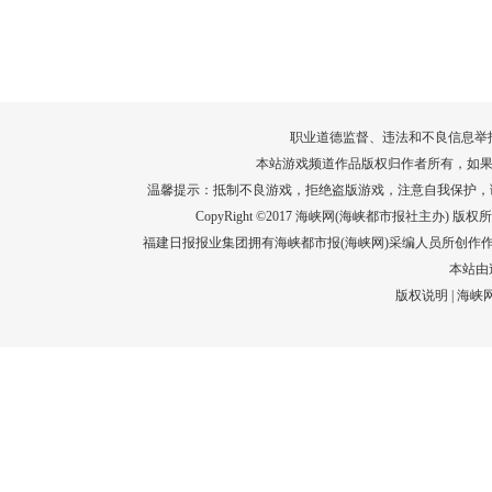
转给师生家长！10项暑期安全提示要牢
运－20即
记！
高清大图带
场面！
详情
职业道德监督、违法和不良信息举报电话：05
本站游戏频道作品版权归作者所有，如果
温馨提示：抵制不良游戏，拒绝盗版游戏，注意自我保护，
CopyRight ©2017 海峡网(海峡都市报社主办) 版权所有
福建日报报业集团拥有海峡都市报(海峡网)采编人员所创作
本站由
版权说明
|
海峡