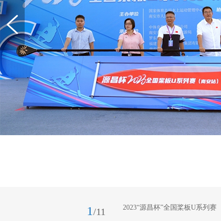
2023“源昌杯”全国桨板U系
1
/11
华网发（林楷煜 摄）