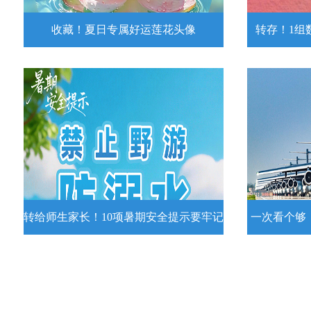
收藏！夏日专属好运莲花头像
转存！1组
收藏！夏日专属好运莲花头像
转存！1组
夏日专属好运莲花头像！
7月15日，
况发布。一
详情
转给师生家长！10项暑期安全提示要牢记
一次看个够
转给师生家长！10项暑期安全提示要
一次看个够
牢记