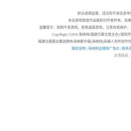
职业道德监督、违法和不良信息举报电话：05
本站游戏频道作品版权归作者所有，如果
温馨提示：抵制不良游戏，拒绝盗版游戏，注意自我保护，
CopyRight ©2016 海峡网(福建日报主管主办) 版权所有
福建日报报业集团拥有海峡都市报(海峡网)采编人员所创作
版权说明
|
海峡网全媒体广告价
|
联系
友情链接