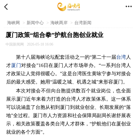


海峡网
>
新闻中心
>
海峡两岸
>
台湾新闻
厦门政策“组合拳”护航台胞创业就业
中国新闻网
2026-05-18 16:06
第十八届海峡论坛配套活动之一的“第二十一届
台湾
人
才
厦门
对接会”16日在厦门人才市场举办。“一系列台湾人
才政策让人觉得很暖心。”这是台湾医生黄咏宁参与对接会
后的最大感受。她用“温暖之城、机遇之城”来形容厦门。
本次对接会不但向台胞提供数百个就业岗位，也全面
展示厦门近年来着力打造的台湾人才政策体系。这一体系
可以说涵盖了台胞从初到厦门到就业创业、长期发展的“落
地”全过程。厦门市人力资源和社会保障局副局长谢舒展表
示，相关政策覆盖各类台湾人才群体，“护航他们在厦创业
就业的各个方面”。