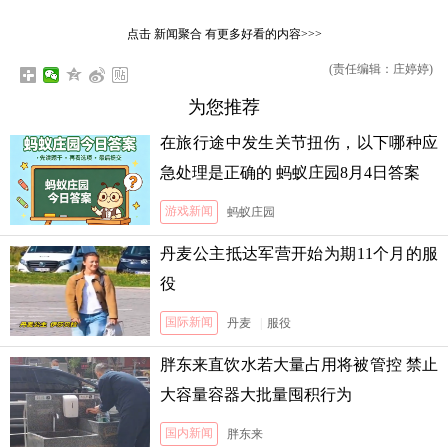
点击
新闻聚合
有更多好看的内容>>>
(责任编辑：庄婷婷)
为您推荐
在旅行途中发生关节扭伤，以下哪种应
急处理是正确的 蚂蚁庄园8月4日答案
游戏新闻
蚂蚁庄园
丹麦公主抵达军营开始为期11个月的服
役
国际新闻
丹麦
|
服役
胖东来直饮水若大量占用将被管控 禁止
大容量容器大批量囤积行为
国内新闻
胖东来