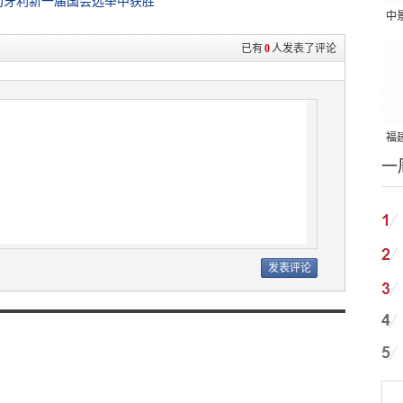
匈牙利新一届国会选举中获胜
中
吨
已有
0
人发表了评论
福建
一
国