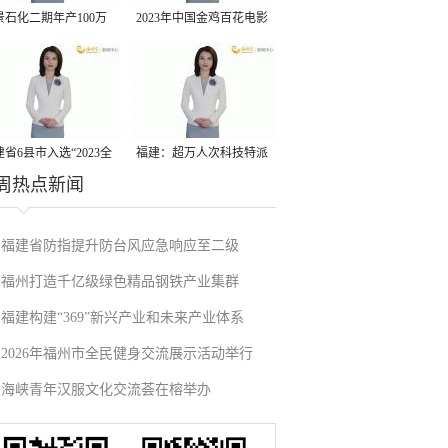
景石化二期年产100万
2023年中国金鸡百花电影
丙烷脱氢项目建成中交
节有福电影巡展31日启动
省6县市入选“2023全
福建：超万人次科技特派
周热点新闻
县域发展潜力百强县”
员一线开展服务
福建省防指提升防台风应急响应至二级
福州打造千亿级绿色精品钢铁产业集群
福建构建“369”新兴产业和未来产业体系
2026年福州市全民健身交流展示活动举行
海峡青年汉服文化交流荟在榕举办