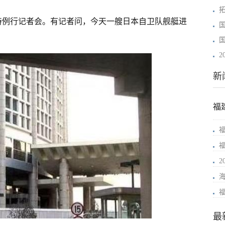
主持例行记者会。有记者问，今天一艘日本自卫队舰艇进
新
福
最