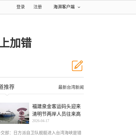
登录
注册
海湃客户端
上加错
道推荐
最新台湾新闻
福建泉金客运码头迎来
清明节两岸人员往来高
2026-04-17
峰
外交部：日方派自卫队舰艇进入台湾海峡是错