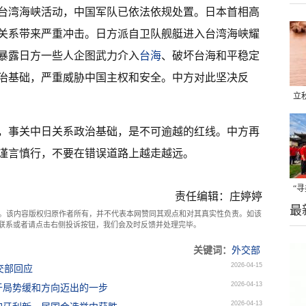
台湾海峡活动，中国军队已依法依规处置。日本首相高
关系带来严重冲击。日方派自卫队舰艇进入台湾海峡耀
暴露日方一些人企图武力介入
台海
、破坏台海和平稳定
治基础，严重威胁中国主权和安全。中方对此坚决反
立
晒
，事关中日关系政治基础，是不可逾越的红线。中方再
味
谨言慎行，不要在错误道路上越走越远。
“
责任编辑：庄婷婷
最
题
。该内容版权归原作者所有，并不代表本网赞同其观点和对其真实性负责。如该
com联系或者请点击右侧投诉按钮，我们会及时反馈并处理完毕。
关键词：
外交部
2026-04-15
交部回应
2026-04-13
于局势缓和方向迈出的一步
2026-04-13