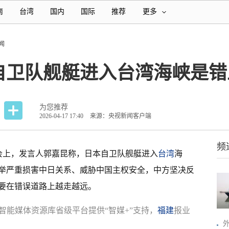
南
台湾
国内
国际
推荐
更多
闻
自卫队舰艇进入台湾海峡是错
为您推荐
2026-04-17 17:40
来源：央视新闻客户端
频
者会上，发言人郭嘉昆称，日本自卫队舰艇进入
台湾
海
举严重损害中日关系、威胁中国主权安全，中方坚决反
要在错误道路上越走越远。
智能媒体资源库省级平台提供“智媒+”支持，
福建
报业