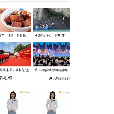
秋了！啃秋、贴秋膘、
罗源八井村：“抱石”而上
秋，福建人这样过才够
→
寻美福建 薪火映长征”主
第十四届海峡青年荟集中
新视频
活动在龙岩长汀启动
阶段活动在福州举行
进入视频频道