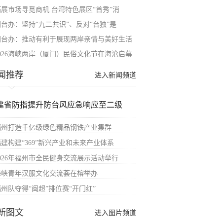
拓展市场寻觅商机 台湾特色展区“首秀”消
国台办：坚持“九二共识”、反对“台独”是
国台办：推动有利于展现两岸亲情与美好生活
2026海峡两岸（厦门）民俗文化节在海沧启幕
闻推荐
进入新闻频道
建省防指提升防台风应急响应至二级
福州打造千亿级绿色精品钢铁产业集群
福建构建“369”新兴产业和未来产业体系
2026年福州市全民健身交流展示活动举行
海峡青年汉服文化交流荟在榕举办
福州队夺得“闽超”排位赛“开门红”
新图文
进入图片频道