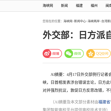
海峡网
新闻
福建
福州
闽
您现在的位置：
海峡网
>
新闻中心
>
海峡两岸
>
台湾新
外交部：日方派
AI摘要：4月17日外交部例行记
峡，日首相发表涉台错误言论，日方此
对并强烈抗议，敦促日方反思改错，不
（AI摘要及本文部分素材由
福建省
集团智能审校平台提供审校技术支持）