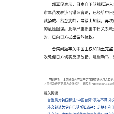
郭嘉昆表示，日本自卫队舰艇进入
市早苗发表涉台错误言论，已经给中日
武扬威、蓄意挑衅，是错上加错。再次
的危险图谋。此举严重损害中日关系政
对，已向日方提出强烈抗议。
台湾问题事关中国主权和领土完整
次敦促日方切实反思改错，悬崖勒马，
特别声明：
本网登载内容出于更直观传递信息之目的
内容涉及任何第三方合法权利，请及时与ts@hxnews.
相关阅读
台当局对韩国标注“中国台湾”表达不满 外
外交部谈美伊在巴基斯坦谈判：是朝有利