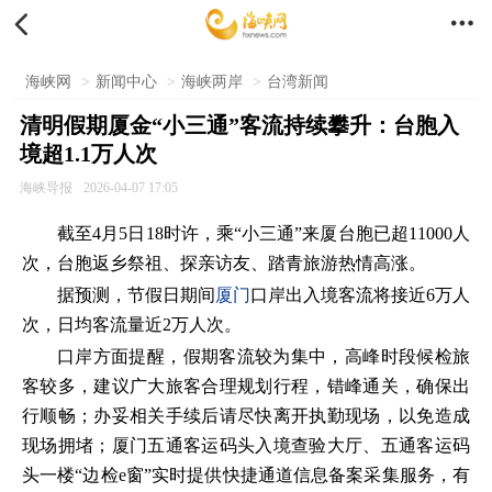


海峡网
>
新闻中心
>
海峡两岸
>
台湾新闻
清明假期厦金“小三通”客流持续攀升：台胞入
境超1.1万人次
海峡导报
2026-04-07 17:05
截至4月5日18时许，乘“小三通”来厦台胞已超11000人
次，台胞返乡祭祖、探亲访友、踏青旅游热情高涨。
据预测，节假日期间
厦门
口岸出入境客流将接近6万人
次，日均客流量近2万人次。
口岸方面提醒，假期客流较为集中，高峰时段候检旅
客较多，建议广大旅客合理规划行程，错峰通关，确保出
行顺畅；办妥相关手续后请尽快离开执勤现场，以免造成
现场拥堵；厦门五通客运码头入境查验大厅、五通客运码
头一楼“边检e窗”实时提供快捷通道信息备案采集服务，有