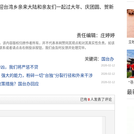
迎台湾乡亲来大陆和亲友们一起过大年、庆团圆、贺新
责任编辑：庄婷婷
立
。该内容版权归原作者所有，并不代表本网赞同其观点和对其真实性负责。如该
com联系或者请点击右侧投诉按钮，我们会及时反馈并处理完毕。
晒
关键词：
国台办
味
2026-02-12
帮凶，我们将严惩不贷
2026-02-12
强大的能力，粉碎一切“台独”分裂行径和外来干涉
“
2026-02-12
政策措施？国台办回应
最
题
已有
0
人发表了评论