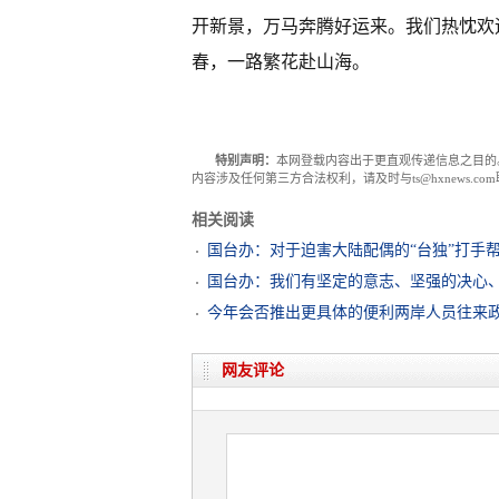
开新景，万马奔腾好运来。我们热忱欢
春，一路繁花赴山海。
特别声明：
本网登载内容出于更直观传递信息之目的
内容涉及任何第三方合法权利，请及时与ts@hxnews.
相关阅读
国台办：对于迫害大陆配偶的“台独”打手
国台办：我们有坚定的意志、坚强的决心、
今年会否推出更具体的便利两岸人员往来
网友评论