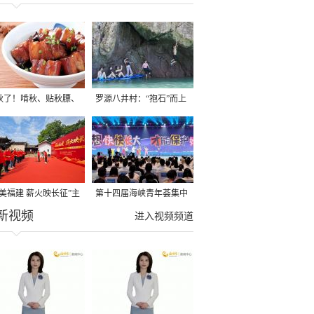
秋了！啃秋、贴秋膘、
罗源八井村：“抱石”而上
秋，福建人这样过才够
→
寻美福建 薪火映长征”主
第十四届海峡青年荟集中
新视频
活动在龙岩长汀启动
阶段活动在福州举行
进入视频频道