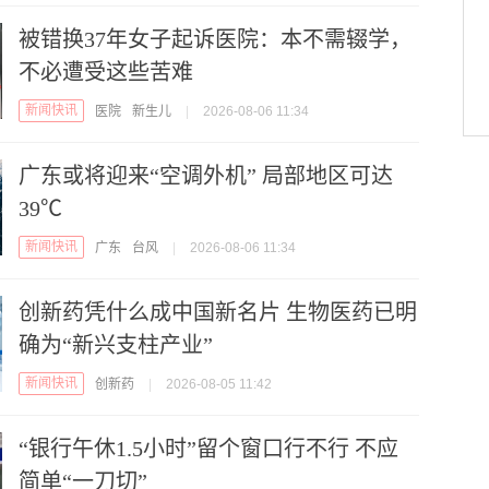
被错换37年女子起诉医院：本不需辍学，
不必遭受这些苦难
新闻快讯
医院
新生儿
|
2026-08-06 11:34
广东或将迎来“空调外机” 局部地区可达
39℃
新闻快讯
广东
台风
|
2026-08-06 11:34
创新药凭什么成中国新名片 生物医药已明
确为“新兴支柱产业”
新闻快讯
创新药
|
2026-08-05 11:42
“银行午休1.5小时”留个窗口行不行 不应
简单“一刀切”