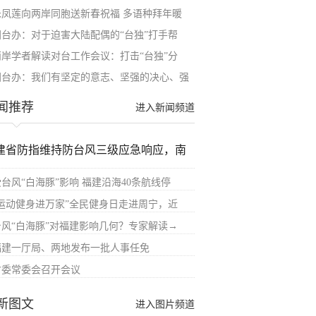
朱凤莲向两岸同胞送新春祝福 多语种拜年暖
国台办：对于迫害大陆配偶的“台独”打手帮
两岸学者解读对台工作会议：打击“台独”分
国台办：我们有坚定的意志、坚强的决心、强
闻推荐
进入新闻频道
建省防指维持防台风三级应急响应，南
受台风“白海豚”影响 福建沿海40条航线停
“运动健身进万家”全民健身日走进周宁，近
台风“白海豚”对福建影响几何？专家解读→
福建一厅局、两地发布一批人事任免
省委常委会召开会议
新图文
进入图片频道