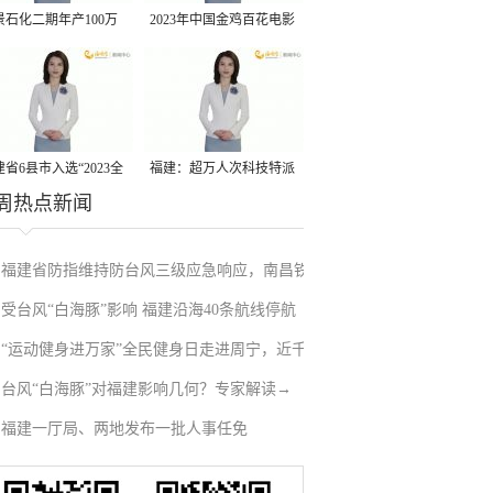
景石化二期年产100万
2023年中国金鸡百花电影
丙烷脱氢项目建成中交
节有福电影巡展31日启动
省6县市入选“2023全
福建：超万人次科技特派
周热点新闻
县域发展潜力百强县”
员一线开展服务
福建省防指维持防台风三级应急响应，南昌铁
受台风“白海豚”影响 福建沿海40条航线停航
路停运部分旅客列车→
“运动健身进万家”全民健身日走进周宁，近千
台风“白海豚”对福建影响几何？专家解读→
人徒步云端
福建一厅局、两地发布一批人事任免