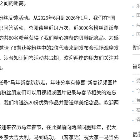
之间的距离。
丝反馈活动。从2025年6月到2026年1月，我们在“国
识问答活动，总阅读量近14万次，近8000名粉丝踊跃参
的共80名粉丝获得了我们精心准备的贝雕纪念品。为感
新
邀请了8期获奖粉丝中的2位代表来到发布会现场观摩发
。涉台知识问答活动共12期，欢迎两岸的朋友们关注并
福
动。
账号“马年新春趴趴走，年味分享有惊喜”新春视频图片
岸的粉丝朋友们可以用视频或图片记录与春节相关的难忘
，我们将遴选20份优秀作品并赠送精美纪念品。欢迎两
将迎来农历马年春节，在此提前向两岸同胞拜年，祝大
最
乡亲大吉大利，马到成功，（客家话）祝大家一马当先