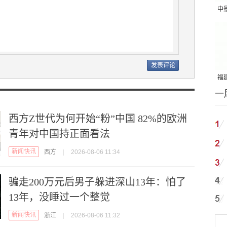
中
吨
福建
一
国
西方Z世代为何开始“粉”中国 82%的欧洲
青年对中国持正面看法
新闻快讯
西方
|
2026-08-06 11:34
骗走200万元后男子躲进深山13年：怕了
13年，没睡过一个整觉
新闻快讯
浙江
|
2026-08-06 11:32