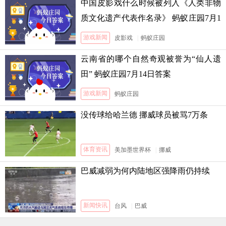
中国皮影戏什么时候被列入《人类非物
质文化遗产代表作名录》 蚂蚁庄园7月1
3日答案
游戏新闻
皮影戏
|
蚂蚁庄园
云南省的哪个自然奇观被誉为“仙人遗
田” 蚂蚁庄园7月14日答案
游戏新闻
蚂蚁庄园
没传球给哈兰德 挪威球员被骂7万条
体育资讯
美加墨世界杯
|
挪威
巴威减弱为何内陆地区强降雨仍持续
新闻快讯
台风
|
巴威