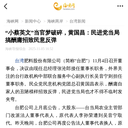


海峡网
>
新闻中心
>
海峡两岸
>
台湾新闻
“小蔡英文”当官梦破碎，黄国昌：民进党当局
搞酬庸招致民意反弹
海峡导报综合
2025-11-05 16:52
台湾
肥料股份有限公司（简称“台肥”）11月4日召开董
事会，决议由现任总经理张沧郎接任董事长职务，外界关
注的台行政机构中部联合服务中心副执行长吴音宁则担任
董事职务。民众党民意机构党团总召黄国昌表示，酬庸自
家人的丑陋模样招致反弹，民进党当局也才不得不临时发
夹弯。
台肥公司上月底公告，大股东——台当局农业主管部
门改派法人董事代表人，原代表人李孙荣遭到吴音宁取
代。昨天晚间，台肥公司再度公告法人董事代表换人，原