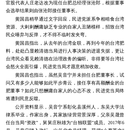
官股代表人庄老达改为现任台肥总经理张沧郎，根据董事
会选举结果则由张沧郎接任董事长。
黄国昌稍早通过文字回应，民进党派系争相啃食台湾
资源、大剌剌酬庸缺乏专业的自家人丑陋模样，招致台湾
民众唾弃与反弹，才不得不临时发夹弯。
黄国昌指出，从去年的台湾金联，再到今年的台湾肥
料，处处凸显赖清德当局进行人事决策的进退失据，更让
台湾民众看见赖清德在治理政务的偏听。非得要等台湾社
会怒火全面引爆，民进党当局才愿意稍加收敛。
黄国昌也指出，虽然吴音宁并未担任台肥董事长，试
问又有多少人能够如此平步青云，接任享有高额酬金的台
肥董事？如此只想酬庸自家人的心态不改，民进党当局终
将遭到民意反噬。
公开资料显示，吴音宁系彰化县溪州人，东吴大学法
律系毕业，作家出身，其家族绿营背景深厚，父亲吴晟曾
任台当局“资政”，舅舅庄秋雄为“台独联盟”成员。2017年6