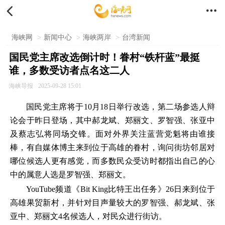


海峡网
>
新闻中心
>
海峡两岸
>
台湾新闻
国民党主席改选倒计时！眷村“铁杆蓝”最挺
谁，多数受访者点名这二人
海峡导报
2025-09-28 15:01
国民党主席将于10月18日举行改选，第二场参选人辩
论会于昨日登场，其中郝龙斌、郑丽文、罗智强、张亚中
及蔡志弘将同场交锋。面对外界关注蓝营党魁将由谁接
棒，有自媒体博主来到位于高雄的眷村，询问街坊邻居对
哪位候选人更有感觉，而多数民众受访时都指出自己的心
中的属意人选是罗智强、郑丽文。
YouTube频道《Bit King比特王出任务》26日来到位于
高雄果贸新村，并针对目声量较大的罗智强、郝龙斌、张
亚中、郑丽文4名候选人，对民众进行街访。