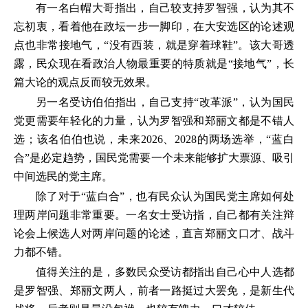
有一名白帽大哥指出，自己较支持罗智强，认为其不
忘初衷，看着他在政坛一步一脚印，在大安选区的论述观
点也非常接地气，“没有西装，就是穿着球鞋”。该大哥透
露，民众现在看政治人物最重要的特质就是“接地气”，长
篇大论的观点反而较无效果。
另一名受访伯伯指出，自己支持“改革派”，认为国民
党更需要年轻化的力量，认为罗智强和郑丽文都是不错人
选；该名伯伯也说，未来2026、2028的两场选举，“蓝白
合”是必定趋势，国民党需要一个未来能够扩大票源、吸引
中间选民的党主席。
除了对于“蓝白合”，也有民众认为国民党主席如何处
理两岸问题非常重要。一名女士受访指，自己都有关注辩
论会上候选人对两岸问题的论述，直言郑丽文口才、战斗
力都不错。
值得关注的是，多数民众受访都指出自己心中人选都
是罗智强、郑丽文两人，前者一路挺过大罢免，是新生代