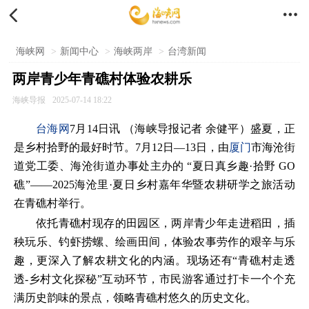


海峡网
>
新闻中心
>
海峡两岸
>
台湾新闻
两岸青少年青礁村体验农耕乐
海峡导报
2025-07-14 18:22
台海网
7月14日讯 （海峡导报记者 余健平）盛夏，正
是乡村拾野的最好时节。7月12日—13日，由
厦门
市海沧街
道党工委、海沧街道办事处主办的 “夏日真乡趣·拾野 GO
礁”——2025海沧里·夏日乡村嘉年华暨农耕研学之旅活动
在青礁村举行。
依托青礁村现存的田园区，两岸青少年走进稻田，插
秧玩乐、钓虾捞螺、绘画田间，体验农事劳作的艰辛与乐
趣，更深入了解农耕文化的内涵。现场还有“青礁村走透
透-乡村文化探秘”互动环节，市民游客通过打卡一个个充
满历史韵味的景点，领略青礁村悠久的历史文化。