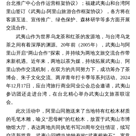
台北推广中心合作运营框架协议》；福建武夷山和台湾阿
里山签订《武夷山-阿里山旅游合作框架协议》，各方将在
客源互送、宣传推广、绿色保护、森林研学等多方面开展
交流合作。
武夷山作为世界乌龙茶和红茶的发源地，与台湾乌龙
茶之间有着深厚的渊源。20年前（2005年），武夷山与阿
里山开启“两山合作”探索，并持续为两地文旅交流合作带
来新机遇。近年来，两地以茶为媒，持续拓展武夷山、阿
里山协作交流机制，在双方的共同努力下，成功筹办了茶
博会、朱子文化交流、两岸青年打卡季等系列活动。2024
年12月17日，应台湾旅行商业同业公会总会邀请，武夷山
参访团还走进台湾，在台北精心举办武夷山文旅茶联谊
会。
此次活动中，阿里山同胞送来了当地特有红桧木材质
的毛笔木雕，喻义“思母树”的红桧木，放置于武夷山市博
物馆大厅，表达两地共同执笔书写20周年交往情谊，续写
交流新篇章。武夷山回赠当地独有的“武夷根抱石”，寓意