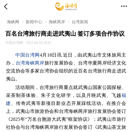


海峡网
>
新闻中心
>
海峡两岸
>
台湾新闻
百名台湾旅行商走进武夷山 签订多项合作协议
中国台湾网
2025-04-18 18:01
中国台湾网
4月18日讯 近日，由武夷山市文体旅局主
办，
台湾
海峡两岸
旅行发展协会、台湾华夏两岸经济文化
交流协会等多家台湾协会组织的近百名台湾旅行商走进武
夷山。
活动期间，台湾旅行商重点就武夷山国家公园探秘、
采茶制茶体验、朱子文化研学，以及月映武夷、飞越
福
建
、传奇武夷等新项目新业态开展踩线活动。在推介会
上，武夷山市旅游协会和台湾海峡两岸旅行发展协会签订
《2025年“万名台胞游大武夷”框架协议》；武夷山市旅行
社协会与台湾海峡两岸旅行发展协会签订《武夷山茶文旅