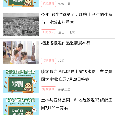
游戏新闻
蚂蚁庄园
今年“震生”50岁了：废墟上诞生的生命
与一座城市的重生
新闻快讯
唐山
|
地震
福建省根雕作品邀请展举行
福建新闻
根雕
喷雾罐之所以能喷出雾状水珠，主要是
因为 蚂蚁庄园7月28日答案
游戏新闻
蚂蚁庄园
土林与石林是同一种地貌景观吗 蚂蚁庄
园7月29日答案