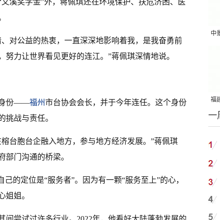
“又溪奖学金”外，蒋佩琪还在环境保护、扶危济困、医
。
中
情、对公益的热衷，一直深深地影响着我，是我奋勇前
吨
，努力让世界看见更好的连江。”蒋佩琪深情地说。
福建
个身份——
福州
市台协会会长，并于今年连任。这个身份
一
国
的挑战与责任。
在榕台胞台企融入地方，参与地方经济发展。”蒋佩琪
府部门沟通的桥梁。
自己的定位是“服务者”。因为有一颗“服务至上”的心，
心姐姐。
其间尝试过许多行业。2022年，他看好大陆蓬勃发展的