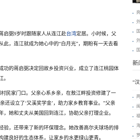
蒋启弼9岁时跟随家人从连江赴
台湾
定居。小时候，父
从此，连江就成为她心中的“白月光”，期盼有一天去看
新
为成功的蒋启弼决定回故乡投资兴业，成立了连江桃园体
江。
“
到村民家门口。父亲心系乡亲，在敖江畔投资修建了一
父亲还设立了‘又溪奖学金’，助力家乡教育事业。”父亲
1年，她和丈夫从美国回到连江，协助父亲打理企业。
经验，还带来了新的环保理念。她改善高尔夫球场的排
构建良好的生态体系，让家乡的水更绿山更青。