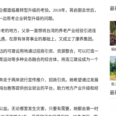
最
企都面临着转型升级的考验。2018年，蒋启弼去世后，
，一边思考企业转型升级的问题。
终老的地方，父亲一直想将台湾的养老产业经验引进连
机遇，在原有体育事业的基础上，又成立了康养集团。
福
边的可建设用地通过招商引资、资源整合，可以打造一
亮
育运动等多种业态融合的综合体，将连江建设成为一个
奔走于两岸进行宣传推介、招商引资。她希望通过发展
晋
榕台胞等提供创业就业的平台，助力地方产业升级和经
最
千
公益。无论哪里发生灾害，只要有需要，她都会第一时