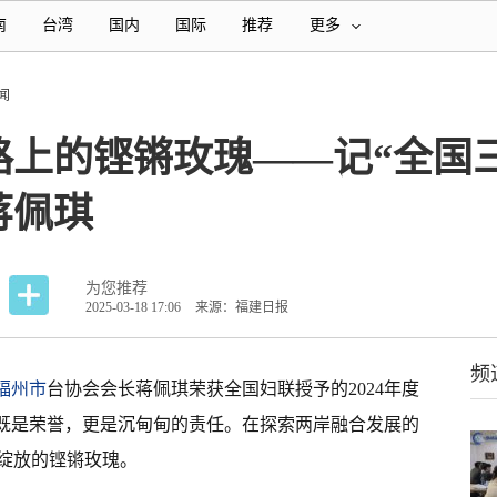
南
台湾
国内
国际
推荐
更多
闻
路上的铿锵玫瑰——记“全国
蒋佩琪
为您推荐
2025-03-18 17:06
来源：福建日报
频
福州市
台协会会长蒋佩琪荣获全国妇联授予的2024年度
，既是荣誉，更是沉甸甸的责任。在探索两岸融合发展的
绽放的铿锵玫瑰。