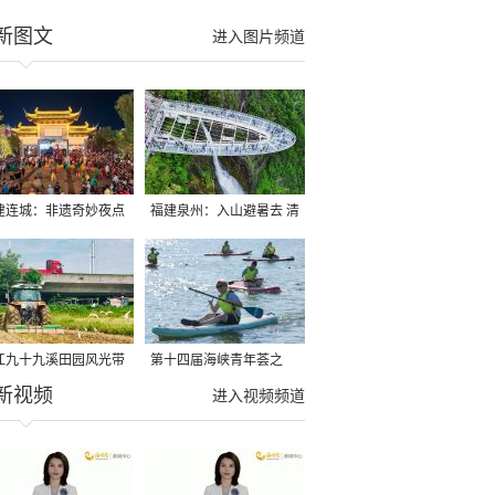
新图文
进入图片频道
建连城：非遗奇妙夜点
福建泉州：入山避暑去 清
夏夜
凉好惬意
江九十九溪田园风光带
第十四届海峡青年荟之
新视频
亩早稻迎来成熟收割季
2026榕台青年大学生水上
进入视频频道
运动交流营