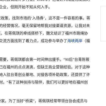
企业，但刚开始不知从何入手。
政策，找到市场的‘入场券’，这不是一件容易的事。蒋
的经营情况，毫无保留地帮我对接渠道资源，让我对未
年底，在蒋佩琪的牵线搭桥下，魏文结识了福州市跳绳协
交流方面找到了着力点，成功参与举办了
海峡两岸
（福
要，蒋佩琪都会第一时间伸出援手。“90后”台青陈筱
己在福州的点点滴滴，但缺乏商业营销经验。对于这种
她入驻台青创业基地、对接各项补助政策，还提供了许
材。“有了这种扶持与陪伴，我们可以更好地在福州创
2家。为了当好“桥梁”，蒋佩琪经常带领台协会成员与