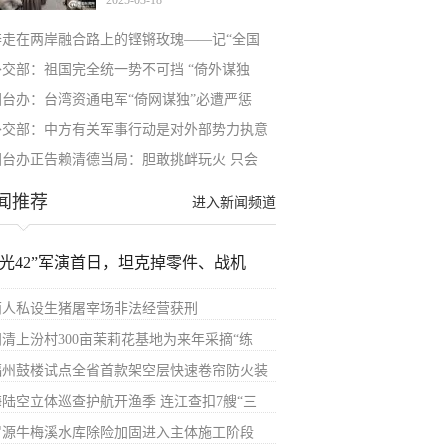
2025-03-18
奔走在两岸融合路上的铿锵玫瑰——记“全国
外交部：祖国完全统一势不可挡 “倚外谋独
国台办：台湾资通电军“倚网谋独”必遭严惩
外交部：中方有关军事行动是对外部势力执意
国台办正告赖清德当局：胆敢挑衅玩火 只会
闻推荐
进入新闻频道
汉光42”军演首日，坦克掉零件、战机
两人私设生猪屠宰场非法经营获刑
闽清上汾村300亩茉莉花基地为来年采摘“练
福州鼓楼试点全省首款架空层快速卷帘防火装
海陆空立体巡查护航开渔季 连江查扣7艘“三
罗源牛梅溪水库除险加固进入主体施工阶段