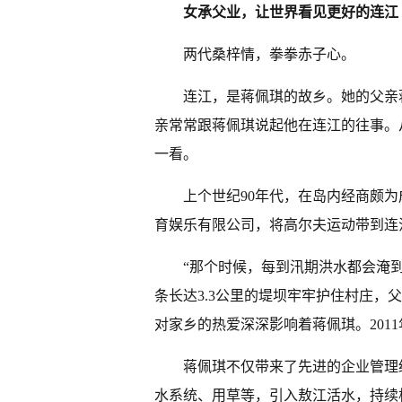
女承父业，让世界看见更好的连江
两代桑梓情，拳拳赤子心。
连江，是蒋佩琪的故乡。她的父亲
亲常常跟蒋佩琪说起他在连江的往事。
一看。
上个世纪90年代，在岛内经商颇
育娱乐有限公司，将高尔夫运动带到连
“那个时候，每到汛期洪水都会淹
条长达3.3公里的堤坝牢牢护住村庄，
对家乡的热爱深深影响着蒋佩琪。201
蒋佩琪不仅带来了先进的企业管理
水系统、用草等，引入敖江活水，持续