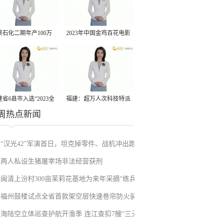
景石化二期年产100万
2023年中国金鸡百花电影
丙烷脱氢项目建成中交
节有福电影巡展31日启动
省6县市入选“2023全
福建：超万人次科技特派
周热点新闻
县域发展潜力百强县”
员一线开展服务
“汉光42”军演首日，坦克掉零件、战机冲出跑
两人私设生猪屠宰场非法经营获刑
道、赖清德逃跑……螺丝都拧不紧，台军能打
闽清上汾村300亩茉莉花基地为来年采摘“练兵”
“持久战”？
福州鼓楼试点全省首款架空层快速卷帘防火装
海陆空立体巡查护航开渔季 连江查扣7艘“三无”