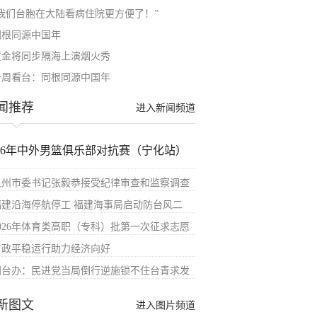
“我们台胞在大陆看病住院更方便了！”
同根同源中国年
厦金将同步隔海上演烟火秀
一周看台：同根同源中国年
闻推荐
进入新闻频道
026年中外男篮俱乐部对抗赛（宁化站）
泉州市委书记张毅恭接受纪律审查和监察调查
福建沿海停航停工 福建海事局启动防台风二
2026年体育类高职（专科）批第一次征求志愿
财政平稳运行助力经济向好
国台办：民进党当局倒行逆施锁不住台青求发
新图文
进入图片频道