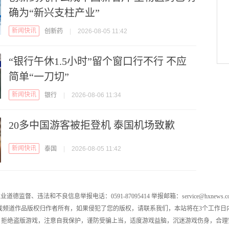
确为“新兴支柱产业”
新闻快讯
创新药
|
2026-08-05 11:42
“银行午休1.5小时”留个窗口行不行 不应
简单“一刀切”
新闻快讯
银行
|
2026-08-06 11:34
20多中国游客被拒登机 泰国机场致歉
新闻快讯
泰国
|
2026-08-05 11:42
业道德监督、违法和不良信息举报电话：0591-87095414 举报邮箱：service@hxnews.c
戏频道作品版权归作者所有，如果侵犯了您的版权，请联系我们，本站将在3个工作日
，拒绝盗版游戏，注意自我保护，谨防受骗上当，适度游戏益脑，沉迷游戏伤身，合理