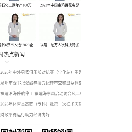
景石化二期年产100万
2023年中国金鸡百花电影
丙烷脱氢项目建成中交
节有福电影巡展31日启动
省6县市入选“2023全
福建：超万人次科技特派
周热点新闻
县域发展潜力百强县”
员一线开展服务
2026年中外男篮俱乐部对抗赛（宁化站）重磅
泉州市委书记张毅恭接受纪律审查和监察调查
来袭！抢票通道即将开启→
福建沿海停航停工 福建海事局启动防台风二级
2026年体育类高职（专科）批第一次征求志愿
应急响应
财政平稳运行助力经济向好
填报