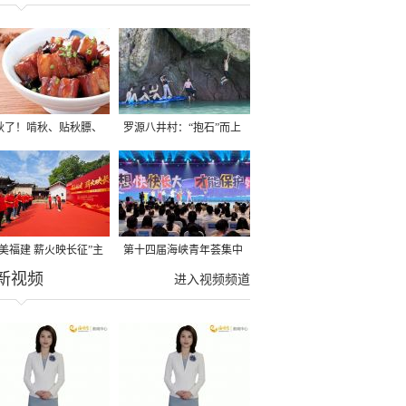
秋了！啃秋、贴秋膘、
罗源八井村：“抱石”而上
秋，福建人这样过才够
→
寻美福建 薪火映长征”主
第十四届海峡青年荟集中
新视频
活动在龙岩长汀启动
阶段活动在福州举行
进入视频频道