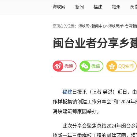
海峡网
新闻
福建
福州
闽
您现在的位置：
海峡网
>
新闻中心
>
海峡两岸
>
台湾新
闽台业者分享乡
福建
日报讯（记者 吴洪）近日，由
作样板集镇创建工作分享会”和“202
海峡建筑师家园举办。
此次分享会聚焦总结2024年闽台
绕新一年三类样板工程的创建蓝图，探