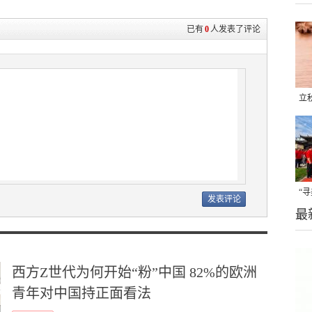
已有
0
人发表了评论
立
晒
味
“
最
题
西方Z世代为何开始“粉”中国 82%的欧洲
青年对中国持正面看法