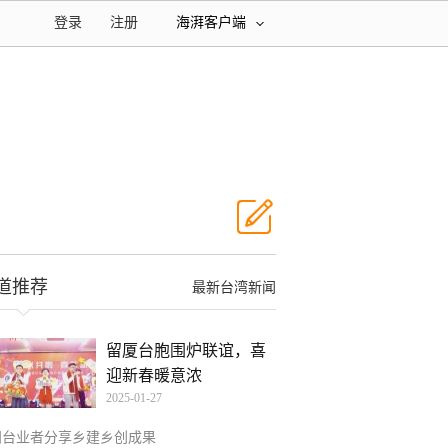
登录
注册
海湃客户端
道推荐
最新台湾新闻
留厦台胞围炉联谊，喜
迎新春暖意浓
2025-01-27
闽台业者分享乡建乡创成果