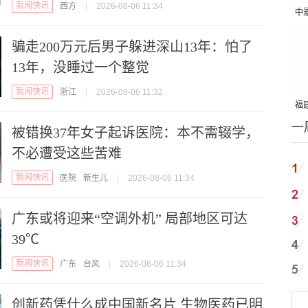
新闻快讯
西方
|
2026-08-06 11:34
中
吨
骗走200万元后男子躲进深山13年：怕了
13年，没睡过一个整觉
新闻快讯
浙江
|
2026-08-06 11:32
福建
一
国
被错换37年女子起诉医院：本不需辍学，
不必遭受这些苦难
新闻快讯
医院
新生儿
|
2026-08-06 11:34
广东或将迎来“空调外机” 局部地区可达
39℃
新闻快讯
广东
台风
|
2026-08-06 11:34
创新药凭什么成中国新名片 生物医药已明