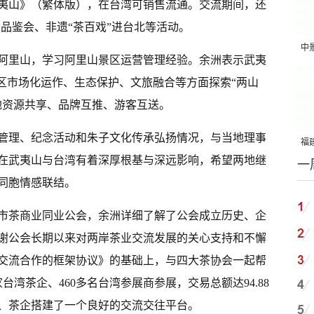
夷山》（繁体版），在台湾可销售流通。交流期间，还
茶品鉴会、非遗“茶百戏”进台北等活动。
中
阿里山，学习阿里山景区运营管理经验。余洲表示武夷
吨
景区市场化运作、生态保护、文旅融合等方面探索“两山
地资源共享、品牌互推、游客互送。
管理、纪念活动和朱子文化传承弘扬情况，与当地理事
福建
在武夷山与台湾有着深厚根基与深远影响，希望两地继
一
国
同胞情感联结。
市茶商业同业公会，余洲详细了解了公会成立历史、企
谢公会长期以来对两岸茶业交流发展的关心支持和不懈
交流合作的框架协议》的基础上，与四大茶协会一起帮
台湾茶企、460多名台湾参展商参展，交易总额达94.88
、茶企搭建了一个良好的交流交往平台。