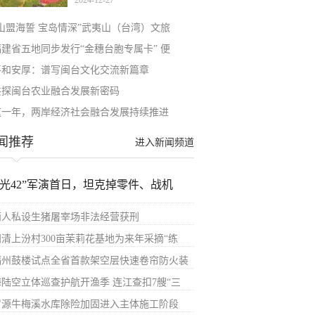
2024-12-27
“山盟海誓 宝岛情深”武夷山（台湾）文旅
福建省五地同步发行“金穗台胞专属卡” 便
平和安厚：谱写闽台文化交流新篇章
共探闽台农业融合发展新密码
这一年，两岸经济社会融合发展持续推进
闻推荐
进入新闻频道
汉光42”军演首日，坦克掉零件、战机
两人私设生猪屠宰场非法经营获刑
闽清上汾村300亩茉莉花基地为来年采摘“练
福州鼓楼试点全省首款架空层快速卷帘防火装
海陆空立体巡查护航开渔季 连江查扣7艘“三
罗源牛梅溪水库除险加固进入主体施工阶段