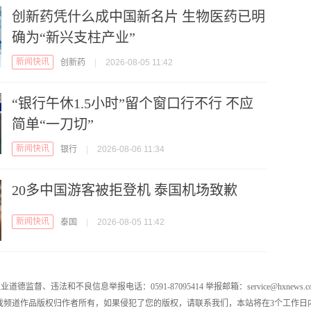
创新药凭什么成中国新名片 生物医药已明
确为“新兴支柱产业”
新闻快讯
创新药
|
2026-08-05 11:42
“银行午休1.5小时”留个窗口行不行 不应
简单“一刀切”
新闻快讯
银行
|
2026-08-06 11:34
20多中国游客被拒登机 泰国机场致歉
新闻快讯
泰国
|
2026-08-05 11:42
业道德监督、违法和不良信息举报电话：0591-87095414 举报邮箱：service@hxnews.c
戏频道作品版权归作者所有，如果侵犯了您的版权，请联系我们，本站将在3个工作日