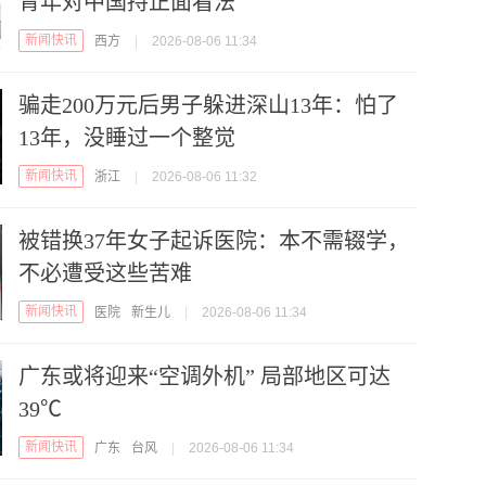
青年对中国持正面看法
新闻快讯
西方
|
2026-08-06 11:34
骗走200万元后男子躲进深山13年：怕了
13年，没睡过一个整觉
新闻快讯
浙江
|
2026-08-06 11:32
被错换37年女子起诉医院：本不需辍学，
不必遭受这些苦难
新闻快讯
医院
新生儿
|
2026-08-06 11:34
广东或将迎来“空调外机” 局部地区可达
39℃
新闻快讯
广东
台风
|
2026-08-06 11:34