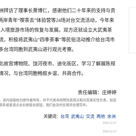
洲拜访了理事长萧博仁，感谢他们二十年来的支持与贡
两岸青年“喫茶去”体验营等24场对台交流活动，今年来
夷山入境旅游市场的恢复与发展。双方还就设立大武夷茶
流，积极将武夷山“四季茶事”等民俗活动推介给台湾市
多台湾同胞到武夷山进行观光考察。
北故宫博物院、饶河夜市、迪化街区，学习了解展陈规
情况，与台湾同胞畅叙乡谊、共商合作。
责任编辑：庄婷婷
。该内容版权归原作者所有，并不代表本网赞同其观点和对其真实性负责。如该
com联系或者请点击右侧投诉按钮，我们会及时反馈并处理完毕。
关键词：
台湾
武夷山
交流
两地
余洲
2024-12-27
2024-12-27