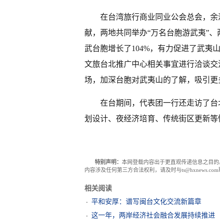
在台湾旅行商业同业公会总会，余
献，两地共同举办“万名台胞游武夷”、
武台胞增长了104%，有力促进了武
文旅台北推广中心相关事宜进行洽谈交
场，加深台胞对武夷山的了解，吸引更
在台期间，代表团一行还走访了台
划设计、夜经济培育、传统街区更新等
特别声明：
本网登载内容出于更直观传递信息之目的
内容涉及任何第三方合法权利，请及时与ts@hxnews.
相关阅读
平和安厚：谱写闽台文化交流新篇章
这一年，两岸经济社会融合发展持续推进