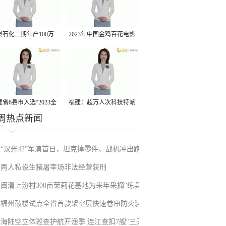
景石化二期年产100万
2023年中国金鸡百花电影
丙烷脱氢项目建成中交
节有福电影巡展31日启动
省6县市入选“2023全
福建：超万人次科技特派
周热点新闻
县域发展潜力百强县”
员一线开展服务
“汉光42”军演首日，坦克掉零件、战机冲出跑
两人私设生猪屠宰场非法经营获刑
道、赖清德逃跑……螺丝都拧不紧，台军能打
闽清上汾村300亩茉莉花基地为来年采摘“练兵”
“持久战”？
福州鼓楼试点全省首款架空层快速卷帘防火装
海陆空立体巡查护航开渔季 连江查扣7艘“三无”