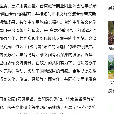
品质、更好服务质量。台湾旅行商业同业公会理事长萧
最
“两山合作”的探索，并持续为两地文旅交流合作带来新
遇和成果，共创中华民族绵长福祉。台湾中华茶文化学
山是台湾茶叶的母亲，是“乌龙茶故乡”、“红茶鼻祖”
加强合作，共同实现中华民族伟大复兴的中国梦。台湾
把武夷山作为“山盟海誓”婚拍的优选目的地进行推广。
福
的发源地，与台湾乌龙茶之间有着深厚的渊源。近年
亮
里山协作交流机制，在双方的共同努力下，成功筹办了
季等系列活动，彰显了两地深厚的情感。希望以此次活
拓宽文化、旅游、经贸等方面合作，共同推动两地融合
晋
最
千
国家公园1号风景道、崇阳溪漫游道、滨水茶香径等新
验、朱子文化研学等主题产品线路，开展了“三茶”统筹