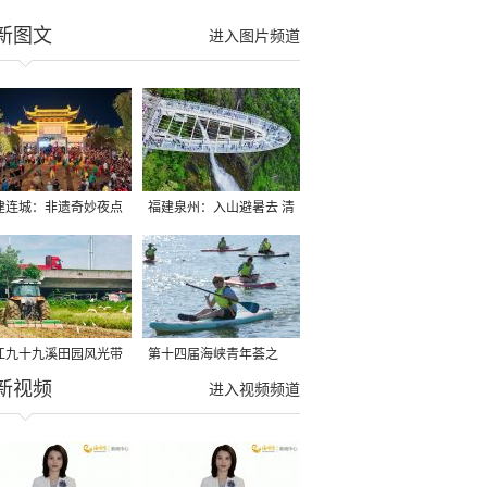
新图文
进入图片频道
建连城：非遗奇妙夜点
福建泉州：入山避暑去 清
夏夜
凉好惬意
江九十九溪田园风光带
第十四届海峡青年荟之
新视频
亩早稻迎来成熟收割季
2026榕台青年大学生水上
进入视频频道
运动交流营