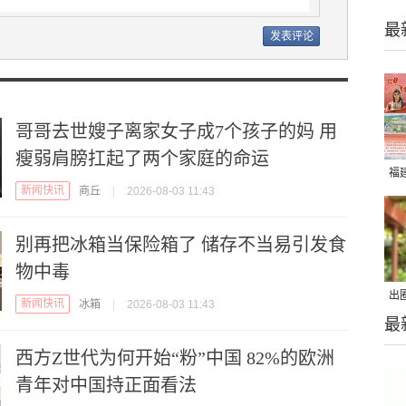
最
哥哥去世嫂子离家女子成7个孩子的妈 用
瘦弱肩膀扛起了两个家庭的命运
福
新闻快讯
商丘
|
2026-08-03 11:43
别再把冰箱当保险箱了 储存不当易引发食
物中毒
出
新闻快讯
冰箱
|
2026-08-03 11:43
最
在
西方Z世代为何开始“粉”中国 82%的欧洲
青年对中国持正面看法