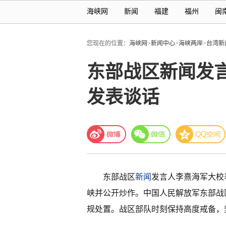
海峡网
新闻
福建
福州
闽
您现在的位置：
海峡网
>
新闻中心
>
海峡两岸
>
台湾新
东部战区新闻发
发表谈话
东部战区
新闻
发言人李熹海军大校表
峡并公开炒作。中国人民解放军东部战
规处置。战区部队时刻保持高度戒备，