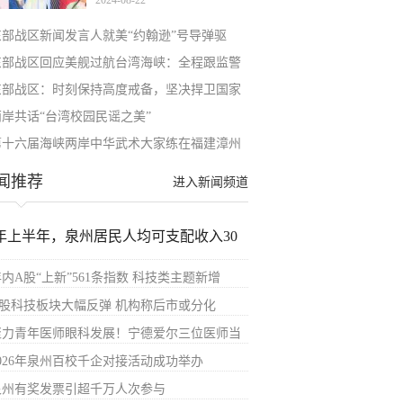
2024-08-22
东部战区新闻发言人就美“约翰逊”号导弹驱
东部战区回应美舰过航台湾海峡：全程跟监警
东部战区：时刻保持高度戒备，坚决捍卫国家
两岸共话“台湾校园民谣之美”
第十六届海峡两岸中华武术大家练在福建漳州
闻推荐
进入新闻频道
年上半年，泉州居民人均可支配收入30
内A股“上新”561条指数 科技类主题新增
A股科技板块大幅反弹 机构称后市或分化
聚力青年医师眼科发展！宁德爱尔三位医师当
2026年泉州百校千企对接活动成功举办
泉州有奖发票引超千万人次参与