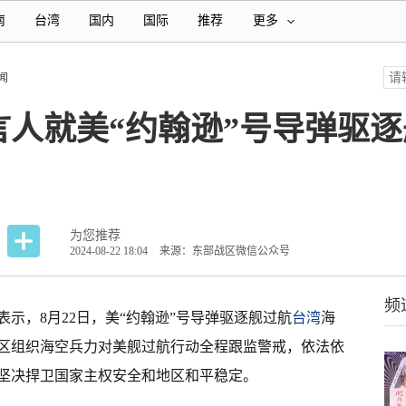
南
台湾
国内
国际
推荐
更多
闻
言人就美“约翰逊”号导弹驱
为您推荐
2024-08-22 18:04
来源：东部战区微信公众号
频
示，8月22日，美“约翰逊”号导弹驱逐舰过航
台湾
海
区组织海空兵力对美舰过航行动全程跟监警戒，依法依
坚决捍卫国家主权安全和地区和平稳定。