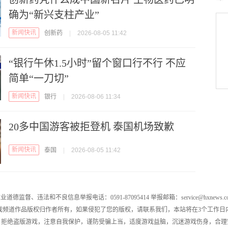
确为“新兴支柱产业”
新闻快讯
创新药
|
2026-08-05 11:42
“银行午休1.5小时”留个窗口行不行 不应
简单“一刀切”
新闻快讯
银行
|
2026-08-06 11:34
20多中国游客被拒登机 泰国机场致歉
新闻快讯
泰国
|
2026-08-05 11:42
业道德监督、违法和不良信息举报电话：0591-87095414 举报邮箱：service@hxnews.c
戏频道作品版权归作者所有，如果侵犯了您的版权，请联系我们，本站将在3个工作日
，拒绝盗版游戏，注意自我保护，谨防受骗上当，适度游戏益脑，沉迷游戏伤身，合理