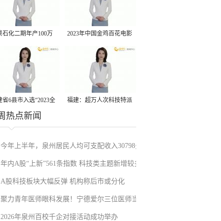
景石化二期年产100万
2023年中国金鸡百花电影
丙烷脱氢项目建成中交
节有福电影巡展31日启动
省6县市入选“2023全
福建：超万人次科技特派
周热点新闻
县域发展潜力百强县”
员一线开展服务
今年上半年，泉州居民人均可支配收入30798元
年内A股“上新”561条指数 科技类主题新增较多
A股科技板块大幅反弹 机构称后市或分化
聚力青年医师眼科发展！宁德爱尔三位医师当
2026年泉州百校千企对接活动成功举办