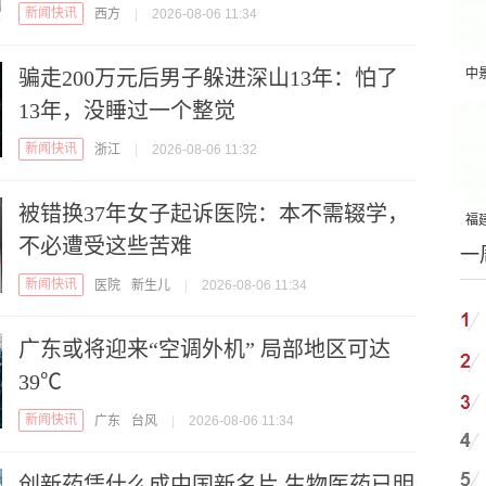
新闻快讯
西方
|
2026-08-06 11:34
骗走200万元后男子躲进深山13年：怕了
中
13年，没睡过一个整觉
吨
新闻快讯
浙江
|
2026-08-06 11:32
被错换37年女子起诉医院：本不需辍学，
福建
不必遭受这些苦难
一
国
新闻快讯
医院
新生儿
|
2026-08-06 11:34
广东或将迎来“空调外机” 局部地区可达
39℃
新闻快讯
广东
台风
|
2026-08-06 11:34
创新药凭什么成中国新名片 生物医药已明