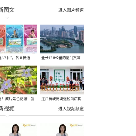
新图文
进入图片频道
建“八仙”，各显神通
全长12.8公里的厦门筼筜
湖健身步道全线贯通
圈！成片紫色花瀑！就
连江黄岐离境退税商店揭
新视频
光明港公园
牌投用
进入视频频道