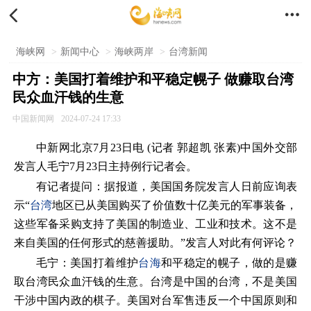


海峡网
>
新闻中心
>
海峡两岸
>
台湾新闻
中方：美国打着维护和平稳定幌子 做赚取台湾
民众血汗钱的生意
中国新闻网
2024-07-24 17:33
中新网北京7月23日电 (记者 郭超凯 张素)中国外交部
发言人毛宁7月23日主持例行记者会。
有记者提问：据报道，美国国务院发言人日前应询表
示“
台湾
地区已从美国购买了价值数十亿美元的军事装备，
这些军备采购支持了美国的制造业、工业和技术。这不是
来自美国的任何形式的慈善援助。”发言人对此有何评论？
毛宁：美国打着维护
台海
和平稳定的幌子，做的是赚
取台湾民众血汗钱的生意。台湾是中国的台湾，不是美国
干涉中国内政的棋子。美国对台军售违反一个中国原则和