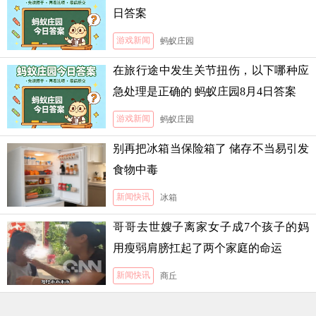
日答案
游戏新闻
蚂蚁庄园
在旅行途中发生关节扭伤，以下哪种应
急处理是正确的 蚂蚁庄园8月4日答案
游戏新闻
蚂蚁庄园
别再把冰箱当保险箱了 储存不当易引发
食物中毒
新闻快讯
冰箱
哥哥去世嫂子离家女子成7个孩子的妈
用瘦弱肩膀扛起了两个家庭的命运
新闻快讯
商丘