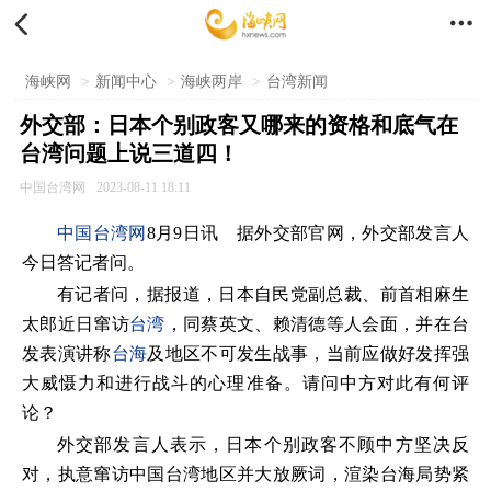


海峡网
>
新闻中心
>
海峡两岸
>
台湾新闻
外交部：日本个别政客又哪来的资格和底气在
台湾问题上说三道四！
中国台湾网
2023-08-11 18:11
中国台湾网
8月9日讯 据外交部官网，外交部发言人
今日答记者问。
有记者问，据报道，日本自民党副总裁、前首相麻生
太郎近日窜访
台湾
，同蔡英文、赖清德等人会面，并在台
发表演讲称
台海
及地区不可发生战事，当前应做好发挥强
大威慑力和进行战斗的心理准备。请问中方对此有何评
论？
外交部发言人表示，日本个别政客不顾中方坚决反
对，执意窜访中国台湾地区并大放厥词，渲染台海局势紧