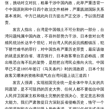
张，挑动对立对抗，粗暴干涉中国内政，此举严重违背一
个中国原则和中日四个政治文件精神，严重践踏国际关系
基本准则。中方已就此向日方提出严正交涉，予以强烈谴
责。
发言人指出，台湾是中国领土不可分割的一部分，台
湾问题纯属中国内政，不容外部势力干涉。日本曾对台湾
殖民统治长达半个世纪，对台湾人民的反抗残酷镇压，犯
下罄竹难书的罪行，对中国负有严重历史罪责，最应该做
的就是反躬自省、谨言慎行。日本政客窜台言必称战，摆
出唯恐台海不乱的架势，是想把台湾民众推向火坑。中国
早已不是1895年签订《马关条约》时的清政府，日本个别
政客又哪来的资格和底气在台湾问题上说三道四！
发言人强调，实现祖国完全统一是全体中华儿女的共
同愿望，是不可阻挡的历史大势。任何人都不要低估中国
人民捍卫国家主权和领土完整的坚强决心、坚定意志和强
大能力。我们严肃敦促日方深刻反省侵略历史，恪守一个
中国原则和在台湾问题上所作承诺，不得以任何方式干涉