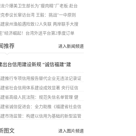
谢龙介爆美卫生部长为"瘦肉精"厂老板:赴台
捷克参议长窜访台湾 王毅：挑战“一中原则
福建泉州渔船遇险致12人失联 两岸联手大搜
“宅”经济崛起！台湾外送平台第2季度订单
闻推荐
进入新闻频道
建出台信用建设新规 “诚信福建”建
福建推行专项信用报告替代企业无违法记录证
福建省社会信用体系建设成效显著 央行征信
福建省高级人民法院：规范失信名单管理 健
福建省诚信促进会：全力助推《福建省社会信
福建市场监管：构建以信用为基础的新型监管
新图文
进入图片频道