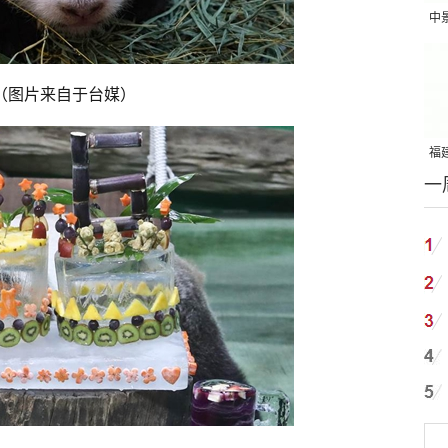
中
吨
。（图片来自于台媒）
福建
一
国