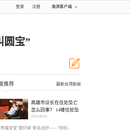
登录
注册
海湃客户端
叫圆宝”
道推荐
最新台湾新闻
高雄市议长在住处坠亡
怎么回事？ 14楼住处坠
2020-09-01
大熊猫宝宝“圆仔妹”新名出炉——“你好，