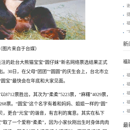
新
。（图片来自于台媒）
福
关注的赴台大熊猫宝宝“圆仔妹”新名网络票选结果正式
。30日，在父母“团团”“圆圆”的庆生会上，台北市立
“圆宝”最快会在年底和大家见面。
712票胜出，其次为“柔柔”5223票，“麻糬”4029票，
妞”2268票。“圆宝”这个名字有着和妈妈、姐姐一样的“圆”
贝，更合“元宝”的谐音，有吉利的寓意。其实在私下
”取了一个爱称“柔柔”，因为小家伙刚出生时身体肉肉
最