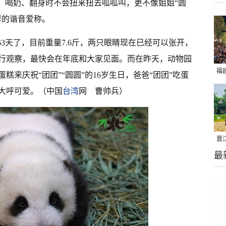
顺，喝奶、翻身时不会扭来扭去呱呱叫，更不像姐姐“圆
样的谐音爱称。
63天了，目前重量7.6斤，两只眼睛现在已经可以张开，
行观察，最快会在年底和大家见面。而在昨天，动物园
福
来庆祝“团团”“圆圆”的16岁生日，爸爸“团团”吃蛋
亮
大呼可爱。（中国
台湾
网 曹帅兵）
晋
最
千