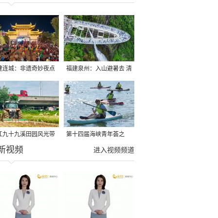
建连城：非遗奇妙夜点
福建泉州：入山避暑去 清
夏夜
凉好惬意
江九十九溪田园风光带
第十四届海峡青年荟之
新视频
亩早稻迎来成熟收割季
2026榕台青年大学生水上
进入视频频道
运动交流营