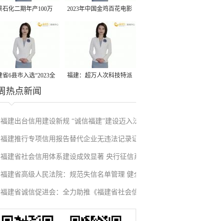
景石化二期年产100万
2023年中国金鸡百花电影
丙烷脱氢项目建成中交
节有福电影巡展31日启动
省6县市入选“2023全
福建：超万人次科技特派
周热点新闻
县域发展潜力百强县”
员一线开展服务
福建出台信用建设新规 “诚信福建”建设迈入法
福建推行专项信用报告替代企业无违法记录证
治化新阶段
福建省社会信用体系建设成效显著 央行征信系
明改革成效显著
福建省高级人民法院：规范失信名单管理 健全
统赋能实体经济
福建省诚信促进会：全力助推《福建省社会信
信用修复机制
用条例》落地见效