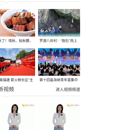
秋了！啃秋、贴秋膘、
罗源八井村：“抱石”而上
秋，福建人这样过才够
→
寻美福建 薪火映长征”主
第十四届海峡青年荟集中
新视频
活动在龙岩长汀启动
阶段活动在福州举行
进入视频频道