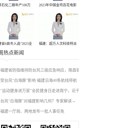
景石化二期年产100万
2023年中国金鸡百花电影
丙烷脱氢项目建成中交
节有福电影巡展31日启动
省6县市入选“2023全
福建：超万人次科技特派
周热点新闻
县域发展潜力百强县”
员一线开展服务
福建省防指维持防台风三级应急响应，南昌铁
受台风“白海豚”影响 福建沿海40条航线停航
路停运部分旅客列车→
“运动健身进万家”全民健身日走进周宁，近千
台风“白海豚”对福建影响几何？专家解读→
人徒步云端
福建一厅局、两地发布一批人事任免