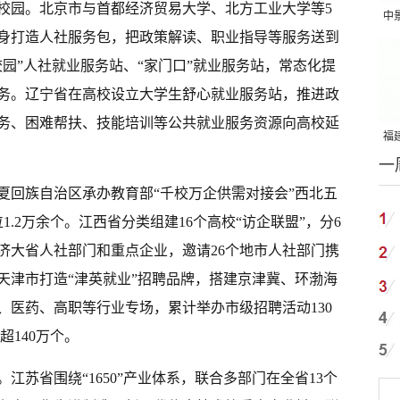
校园。北京市与首都经济贸易大学、北方工业大学等5
中
身打造人社服务包，把政策解读、职业指导等服务送到
吨
园”人社就业服务站、“家门口”就业服务站，常态化提
务。辽宁省在高校设立大学生舒心就业服务站，推进政
务、困难帮扶、技能培训等公共就业服务资源向高校延
福建
一
国
夏回族自治区承办教育部“千校万企供需对接会”西北五
1.2万余个。江西省分类组建16个高校“访企联盟”，分6
济大省人社部门和重点企业，邀请26个地市人社部门携
。天津市打造“津英就业”招聘品牌，搭建京津冀、环渤海
、医药、高职等行业专场，累计举办市级招聘活动130
超140万个。
江苏省围绕“1650”产业体系，联合多部门在全省13个