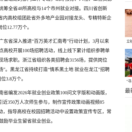
筹全省48所高校与14个市州就业对接。四川省创新
织省内高校组团赴省外多地产业园对接龙头、专精特新企
位12.77万个。
广东省深入推进“百万英才汇南粤”行动计划，3月以来
立
点高校开展100场招聘活动，线上线下累计组织参聘单
晒
味
生现场求职。浙江省组织各类招聘会3156场，提供岗位
场”。黑龙江省持续打造“情系黑土地 就业在龙江”招聘
位3.8万个。
“
最
题
省编发2026年就业创业政策100问文字版和动画版，
引近350万人次师生参与，制作宣传政策动画视频85
活动，指导高校在校园招聘活动中设置政策宣传专区，常
鼓励毕业生留省就业创业。