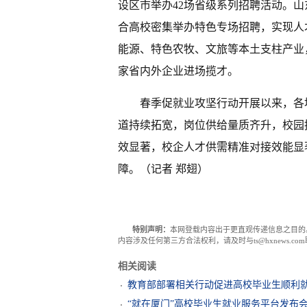
设区市举办42场省级系列招聘活动。
合高校密集举办特色专场招聘，实现人
能源、特色农牧、文旅等本土支柱产业
家省内外企业进场揽才。
春季促就业攻坚行动开展以来，各
道持续拓宽，岗位供给量质齐升，校园
效显著，校企人才供需精准对接效能显著
障。（记者 郑翅）
特别声明：
本网登载内容出于更直观传递信息之目的
内容涉及任何第三方合法权利，请及时与ts@hxnews.
相关阅读
教育部部署相关行动促进高校毕业生顺利
“就在厦门”高校毕业生就业服务平台发布