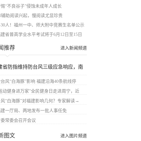
警惕“不良谷子”侵蚀未成年人成长
AI辅助阅读兴起，慢阅读尤显珍贵
各30人！福州一中、师大附中竞赛生名单公示
福建省普高学业水平考试将于6月12日至15日
闻推荐
进入新闻频道
建省防指维持防台风三级应急响应，南
受台风“白海豚”影响 福建沿海40条航线停
“运动健身进万家”全民健身日走进周宁，近
台风“白海豚”对福建影响几何？专家解读→
福建一厅局、两地发布一批人事任免
省委常委会召开会议
新图文
进入图片频道