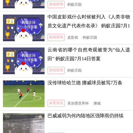
游戏新闻
蚂蚁庄园
中国皮影戏什么时候被列入《人类非物
质文化遗产代表作名录》 蚂蚁庄园7月1
3日答案
游戏新闻
皮影戏
|
蚂蚁庄园
云南省的哪个自然奇观被誉为“仙人遗
田” 蚂蚁庄园7月14日答案
游戏新闻
蚂蚁庄园
没传球给哈兰德 挪威球员被骂7万条
体育资讯
美加墨世界杯
|
挪威
巴威减弱为何内陆地区强降雨仍持续