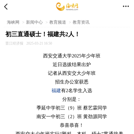


海峡网
>
新闻中心
>
教育频道
>
教育资讯
初三直通硕士！福建共2人！
晋江经济报
2025-03-21 16:50
西安交通大学2025年少年班
近日选拔结果出炉
记者从西安交大少年班
招生办公室获悉
福建
有2名学生入选
分别是：
季延中学初三（9）班 蔡艺霖同学
南安一中初三（2）班 黄劲源同学
恭喜恭喜！
西安交大少年班实行“预科—本科—硕士”贯通培养。