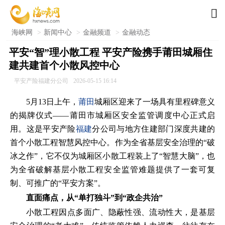

海峡网
>
新闻中心
>
金融频道
>
金融动态
平安“智”理小散工程 平安产险携手莆田城厢住
建共建首个小散风控中心
平安产险福建分公司
2026-05-15 16:14
5月13日上午，
莆田
城厢区迎来了一场具有里程碑意义
的揭牌仪式——莆田市城厢区安全监管调度中心正式启
用。这是平安产险
福建
分公司与地方住建部门深度共建的
首个小散工程智慧风控中心。作为全省基层安全治理的“破
冰之作”，它不仅为城厢区小散工程装上了“智慧大脑”，也
为全省破解基层小散工程安全监管难题提供了一套可复
制、可推广的“平安方案”。
直面痛点，从“单打独斗”到“政企共治”
小散工程因点多面广、隐蔽性强、流动性大，是基层