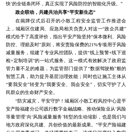
快’的全链条闭环，真正实现了风险防控的智能化升级。”
政企联动，共建共治共享“平安新生态”
在揭牌仪式后召开的小散工程安全监管工作推进会
上，城厢区住建局、应急局相关负责人对这一“政企共建”
模式给予了高度评价，指出平安产险坚持“保本微利、风险
防控、理赔及时”原则，将安责险保费的21%专项用于风险
减量服务，组建了专业风控团队，提供“线上预警+线下巡
检+定制培训”的一站式服务。这一模式有效解决了政府监
管力量不足的难题，为监管部门提供了“数据驾驶舱”般的
智慧工具，助力提升基层治理效能；同时也让施工主体从
“要我安全”转变为“我要安全、我会安全”，切实守护了人
民群众的生命财产安全。
“防灾减灾，平安守护！城厢区小散工程风控中心是平
安产险福建分公司践行数字金融战略、推动保险业从‘风险
等量管理’向‘风险减量服务’转型的生动缩影，也是我们与
地方政府深化共建、共创价值的最新成果。”平安产险福建