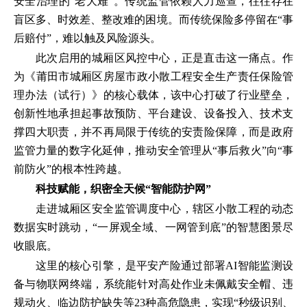
安全治理的“老大难”。传统监管依赖人力巡查，往往存在
盲区多、时效差、整改难的困境。而传统保险多停留在“事
后赔付”，难以触及风险源头。
此次启用的城厢区风控中心，正是直击这一痛点。作
为《莆田市城厢区房屋市政小散工程安全生产责任保险管
理办法（试行）》的核心载体，该中心打破了行业壁垒，
创新性地承担起事故预防、平台建设、设备投入、技术支
撑四大职责，并不再局限于传统的安责险保障，而是政府
监管力量的数字化延伸，推动安全管理从“事后救火”向“事
前防火”的根本性跨越。
科技赋能，织密全天候“智能防护网”
走进城厢区安全监管调度中心，辖区小散工程的动态
数据实时跳动，“一屏观全域、一网管到底”的智慧图景尽
收眼底。
这里的核心引擎，是平安产险通过部署AI智能监测设
备与物联网终端，系统能针对高处作业未佩戴安全帽、违
规动火、临边防护缺失等23种高危隐患，实现“秒级识别、