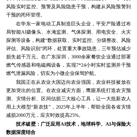
风险实时监控、预警及风险隐患干预，构建从风险预警到
干预的闭环管理。
在华东一家电动工具制造巨头企业，平安产险通过布
局智能AI摄像头、水淹监测、气体探测、用电安全、火灾
探测等设备，构建“数据获取、实时监控、分级整改、风险
评估、风险识别”闭环，处置重大事故隐患，三年预估减少
损失超千万元。在广东深圳，3000余家餐饮企业通过部署
燃气传感器和电磁阀设备，实现7*24小时实时监测并干预
燃气泄漏风险，切实为小微企业保驾护航。
我国正在从农业大国迈向农业强国，农业科技被放在
更加突出的位置。在农业减灾方面，鹰眼系统打造农灾预
测、灾情分析、区间估损三大核心工具，让一大批新农人
用上大模型“新农技”，2025年上半年，帮助全国各省灾情
减损2000万元，应灾时效提高25%。
技术破壁：广泛应用AI技术，地球科学、AI与保险大
数据深度结合