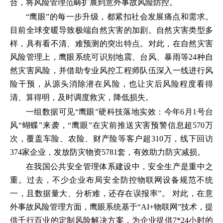
合，将风险管理范畴扩展到意外事故风险防控。
“鹰眼”的每一步升级，都紧扣社会发展痛点和需求。
目前全球变暖导致极端自然灾害的加剧。自然灾害类型多
样，具有看不清、难预测的突出特点。对此，在自然灾害
风险管理上，鹰眼系统可识别地震、台风、暴雨等24种自
然灾害风险，并借助专业风控工程师队伍深入一线进行风
险干预，从源头消除潜在风险，也让灾后风险程度看得
清、算得明，及时调度救灾，降低损失。
一组数据可见“鹰眼”硬科技落地实效：今年6月1号台
风“蝴蝶”来袭，“鹰眼”在灾前推送灾害预警信息超570万
次，覆盖车险、农险、财产险等客户超310万，线下回访
374家企业，发放防灾物资5781套，有效助力防灾减损。
在我国公共安全管理体系建设中，安全生产是重中之
重。过去，不少企业布局安全防控物联网设备规范不统
一，且数据量大、分析难，还存在误报率”。 对此，在意
外事故风险管理方面，鹰眼系统基于“AI+物联网”技术，提
供千行百业的定制风险解决方案，为企业提供7*24小时的