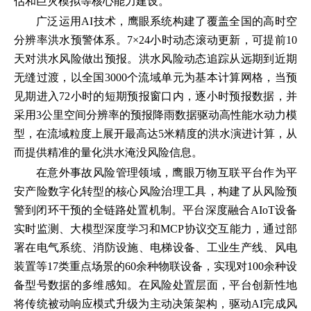
估和巨灾模拟等核心能力建设。
广泛运用AI技术，鹰眼系统构建了覆盖全国的高时空
分辨率洪水预警体系。7×24小时动态滚动更新，可提前10
天对洪水风险做出预报。洪水风险动态追踪从远期到近期
无缝过渡，以全国3000个流域单元为基本计算网格，当预
见期进入72小时的短期预报窗口内，逐小时预报数据，并
采用3公里空间分辨率的预报降雨数据驱动高性能水动力模
型，在流域粒度上展开最高达5米精度的洪水演进计算，从
而提供精准的量化洪水淹没风险信息。
在意外事故风险管理领域，鹰眼万物互联平台作为平
安产险数字化转型的核心风险治理工具，构建了从风险预
警到闭环干预的全链路处置机制。平台深度融合AIoT设备
实时监测、大模型深度学习和MCP协议交互能力，通过部
署在电气系统、消防设施、电梯设备、工业生产线、风电
装置等17类重点场景的60余种物联设备，实现对100余种设
备型号数据的多维感知。在风险处置层面，平台创新性地
将传统被动响应模式升级为主动决策架构，驱动AI完成风