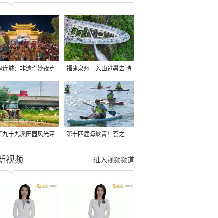
建连城：非遗奇妙夜点
福建泉州：入山避暑去 清
夏夜
凉好惬意
江九十九溪田园风光带
第十四届海峡青年荟之
亩早稻迎来成熟收割季
2026榕台青年大学生水上
新视频
进入视频频道
运动交流营