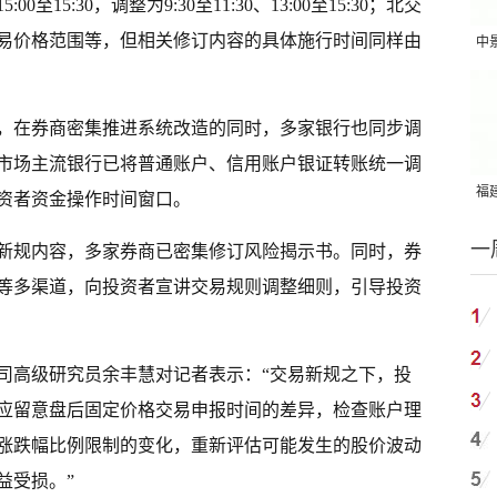
15:30，调整为9:30至11:30、13:00至15:30；北交
易价格范围等，但相关修订内容的具体施行时间同样由
中
吨
，在券商密集推进系统改造的同时，多家银行也同步调
，市场主流银行已将普通账户、信用账户银证转账统一调
福建
长投资者资金操作时间窗口。
国
一
新规内容，多家券商已密集修订风险揭示书。同时，券
等多渠道，向投资者宣讲交易规则调整细则，引导投资
司高级研究员余丰慧对记者表示：“交易新规之下，投
应留意盘后固定价格交易申报时间的差异，检查账户理
涨跌幅比例限制的变化，重新评估可能发生的股价波动
益受损。”