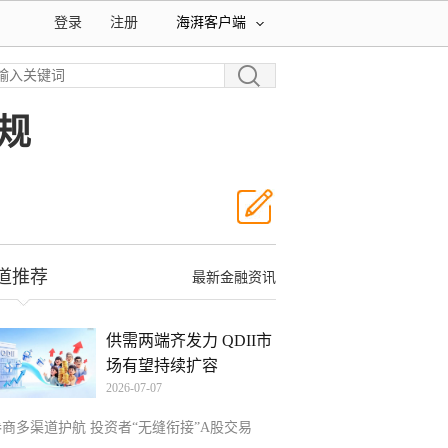
登录
注册
海湃客户端
规
道推荐
最新金融资讯
供需两端齐发力 QDII市
场有望持续扩容
2026-07-07
券商多渠道护航 投资者“无缝衔接”A股交易