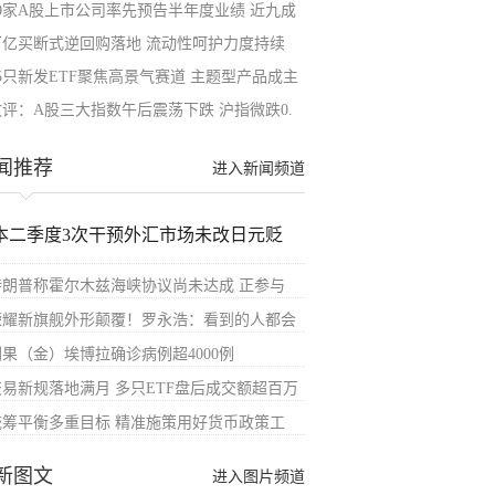
70家A股上市公司率先预告半年度业绩 近九成
万亿买断式逆回购落地 流动性呵护力度持续
15只新发ETF聚焦高景气赛道 主题型产品成主
收评：A股三大指数午后震荡下跌 沪指微跌0.
闻推荐
进入新闻频道
本二季度3次干预外汇市场未改日元贬
特朗普称霍尔木兹海峡协议尚未达成 正参与
荣耀新旗舰外形颠覆！罗永浩：看到的人都会
刚果（金）埃博拉确诊病例超4000例
交易新规落地满月 多只ETF盘后成交额超百万
统筹平衡多重目标 精准施策用好货币政策工
新图文
进入图片频道