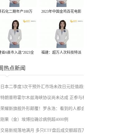
景石化二期年产100万
2023年中国金鸡百花电影
丙烷脱氢项目建成中交
节有福电影巡展31日启动
省6县市入选“2023全
福建：超万人次科技特派
县域发展潜力百强县”
员一线开展服务
周热点新闻
日本二季度3次干预外汇市场未改日元贬值趋势
特朗普称霍尔木兹海峡协议尚未达成 正参与相
荣耀新旗舰外形颠覆！罗永浩：看到的人都会
关谈判
刚果（金）埃博拉确诊病例超4000例
吃惊
交易新规落地满月 多只ETF盘后成交额超百万