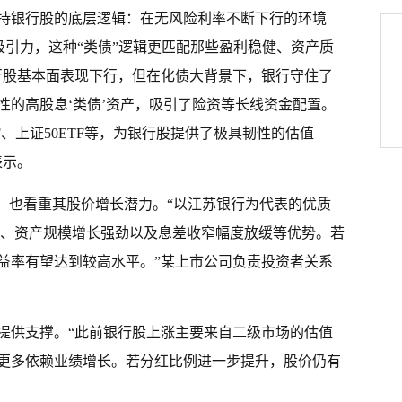
持银行股的底层逻辑：在无风险利率不断下行的环境
吸引力，这种“类债”逻辑更匹配那些盈利稳健、资产质
，银行股基本面表现下行，但在化债大背景下，银行守住了
性的高股息‘类债’资产，吸引了险资等长线资金配置。
F、上证50ETF等，为银行股提供了极具韧性的估值
表示。
性，也看重其股价增长潜力。“以江苏银行为代表的优质
估值、资产规模增长强劲以及息差收窄幅度放缓等优势。若
益率有望达到较高水平。”某上市公司负责投资者关系
提供支撑。“此前银行股上涨主要来自二级市场的估值
更多依赖业绩增长。若分红比例进一步提升，股价仍有