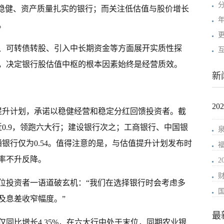
利稳健、资产质量扎实的银行；而关注低估值与股价增长
。
、可转债转股、引入中长期资金等方面展开实质性探
，决定银行股估值中枢的根本因素始终是经营质效。
新
2
值提升计划，承诺以稳健经营和稳定分红回馈投资者。截
接近0.9，领跑六大行；建设银行次之；工商银行、中国银
交通银行仅为0.54。值得注意的是，与估值提升计划发布时
率不升反降。
位投资者一语道破玄机：“我们在选择银行时会考虑多
及息差收窄幅度。”
最
仅同比增长4.35%，在六大行中处于末位，同期农业银