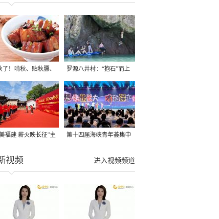
秋了！啃秋、贴秋膘、
罗源八井村：“抱石”而上
秋，福建人这样过才够
→
寻美福建 薪火映长征”主
第十四届海峡青年荟集中
活动在龙岩长汀启动
阶段活动在福州举行
新视频
进入视频频道