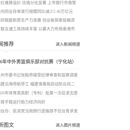
分红难换溢价 估值分化显著 上市银行市值管
年内同业存单发行规模同比减少2.46万亿元
更好赋能新质生产力发展 创业板探索投融资
互联互通工具持续丰富 公募大力布局香港市
闻推荐
进入新闻频道
026年中外男篮俱乐部对抗赛（宁化站）
泉州市委书记张毅恭接受纪律审查和监察调查
福建沿海停航停工 福建海事局启动防台风二
2026年体育类高职（专科）批第一次征求志愿
财政平稳运行助力经济向好
国台办：民进党当局倒行逆施锁不住台青求发
新图文
进入图片频道