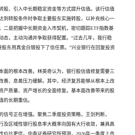
转股、引入中长期稳定资金等方式提升估值。该行估值
达到转股条件时争取主要股东实施转股，以补充核心一
；二是把握中长期资金入市契机，密切跟踪ETF指数基
动态，主动沟通并争取获得配置。“过去几年，我行稳
主要股东用真金白银投下了信任票。”兴业银行在回复投资
本面的根本改善。林英奇认为，银行股估值修复需要三
改善、息差压力缓解。其中，经济复苏能够从根本上改
资产质量、资产增长的全面修复。基本面改善带来的股
值的长期重估。
的信号正在增强。聚焦二季度投资策略，王剑判断，
份行及区域性银行股息率大概率向国有大行收敛，兼具高
价比更优。中泰证券研究所预测，2026年一季度上市