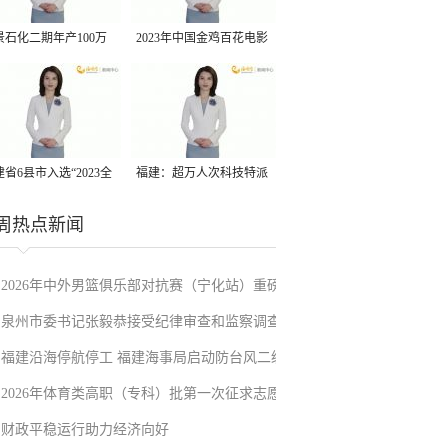
景石化二期年产100万
2023年中国金鸡百花电影
丙烷脱氢项目建成中交
节有福电影巡展31日启动
省6县市入选“2023全
福建：超万人次科技特派
县域发展潜力百强县”
员一线开展服务
周热点新闻
2026年中外男篮俱乐部对抗赛（宁化站）重磅
泉州市委书记张毅恭接受纪律审查和监察调查
来袭！抢票通道即将开启→
福建沿海停航停工 福建海事局启动防台风二级
2026年体育类高职（专科）批第一次征求志愿
应急响应
财政平稳运行助力经济向好
填报