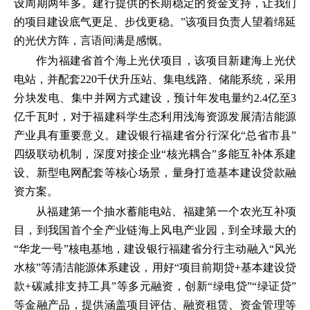
设周期两年多。建行提供的长期稳定的资金支持，让我们
的项目建设底气更足、步伐更稳。”该项目负责人望着绵延
的光伏方阵，言语间满是感慨。
作为福建省首个海上光伏项目，该项目新建海上光伏
电站，并配套220千伏升压站、集电线路、储能系统，采用
分块发电、集中并网方式建设，预计年发电量约2.4亿至3
亿千瓦时，对于福建科学生态利用浅海资源发展清洁能源
产业具有重要意义。建设银行福建省分行深化“总省市县”
四级联动机制，深度对接企业“核光耦合”多能互补体系建
设、新型电网配套等核心场景，量身打造基本建设贷款融
资方案。
从福建第一个抽水蓄能电站、福建第一个农光互补项
目，到我国首个全产业链海上风电产业园，到全球最大的
“华龙一号”核电基地，建设银行福建省分行主动融入“风光
水核”等清洁能源体系建设，用好“项目前期贷+基本建设贷
款+碳减排支持工具”等多元融资，创新“绿电贷”“绿证贷”
等金融产品，提供涵盖项目评估、融资租赁、资金管理等