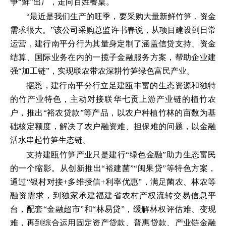
争“鲜”出厂，走向百姓餐桌。
“最近是我们生产的旺季，要采购大量新鲜竹笋，资金
需求很大。”该公司采购总监许书春说，从项目建设到日常
运营，建行南平分行为其量身定制了涵盖信贷支持、资金
结算、国际业务在内的一揽子金融服务方案，帮助企业建
强“加工链”，实现联农带农深耕竹笋绿色富民产业。
据悉，建行南平分行立足建瓯丰富的生态资源和独特
的竹产业特色，主动对接联华七贡上游产业链的植竹农
户，推出“裕农贷款”等产品，以农户种植竹林的亩数为基
础核定额度，解决了农户融资难、担保难的问题，以金融
活水串起竹笋生态链。
支持建瓯竹笋产业只是建行“绿色金融”助力生态富民
的一个缩影。从创新推出“裕建菌”“闽果贷”等特色方案，
通过“银村对接+多维授信+利率优惠”，满足菌农、林农等
融资需求，到独家承建福建省农村产权流转交易信息平
台，配套“金融超市”和“林易贷”，缓解林权评估难、变现
难，再到综合运用固定资产贷款、普惠贷款、产业链金融