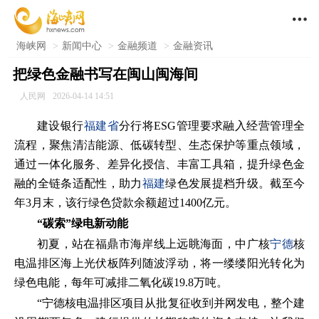

海峡网
>
新闻中心
>
金融频道
>
金融资讯
把绿色金融书写在闽山闽海间
人民网
2026-04-14 14:51
建设银行
福建省
分行将ESG管理要求融入经营管理全
流程，聚焦清洁能源、低碳转型、生态保护等重点领域，
通过一体化服务、差异化授信、丰富工具箱，提升绿色金
融的全链条适配性，助力
福建
绿色发展提档升级。截至今
年3月末，该行绿色贷款余额超过1400亿元。
“碳索”绿电新动能
初夏，站在福鼎市海岸线上远眺海面，中广核
宁德
核
电温排区海上光伏板阵列随波浮动，将一缕缕阳光转化为
绿色电能，每年可减排二氧化碳19.8万吨。
“宁德核电温排区项目从批复征收到并网发电，整个建