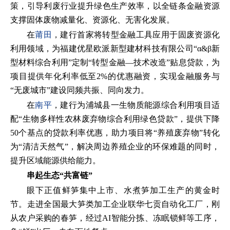
策，引导利废行业提升绿色生产效率，以全链条金融资源
支撑固体废物减量化、资源化、无害化发展。
在
莆田
，建行首家将转型金融工具应用于固废资源化
利用领域，为福建优星欧派新型建材科技有限公司“α&β新
型材料综合利用”定制“转型金融—技术改造”贴息贷款，为
项目提供年化利率低至2%的优惠融资，实现金融服务与
“无废城市”建设同频共振、同向发力。
在
南平
，建行为浦城县一生物质能源综合利用项目适
配“生物多样性农林废弃物综合利用绿色贷款”，提供下降
50个基点的贷款利率优惠，助力项目将“养殖废弃物”转化
为“清洁天然气”，解决周边养殖企业的环保难题的同时，
提升区域能源供给能力。
串起生态“共富链”
眼下正值鲜笋集中上市、水煮笋加工生产的黄金时
节。走进全国最大笋类加工企业联华七贡自动化工厂，刚
从农户采购的春笋，经过AI智能分拣、冻眠锁鲜等工序，