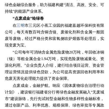
绿色金融综合服务，助力福建构建“清洁、高效、安全、可
持续”的能源产业体系。
“点废成金”绘绿卷
在
三明
市三元区小蕉工业园的福建嘉越环保科技有限
公司，每天有数百吨含铜含镍、废催化剂和含金属一般固
废等废物，经过严格分类和富氧侧吹炉熔炼等处理后，实
现变废为宝。
“公司每年可消纳含金属危险废物20万吨，年回收冰铜
（镍）等粗金属合金1.94万吨，实现危险废物减量化、资
源化利用。”企业负责人介绍，建行结合项目运营、资金管
理运营情况提供绿色贷款，为公司提高资源回收利用率和
危废无害化处理能力提供了资金保障。
点废成金，金融护航。响应《固体废物综合治理行动
计划》，建设银行福建省分行将绿色金融发展融入“无废城
市”建设脉络，先行先试转型金融和生物多样性金融标准，
通过创新产品、利率优惠、规模保障、绿色审批等专属政