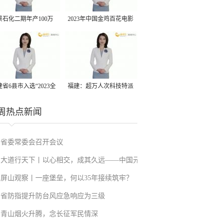
景石化二期年产100万
2023年中国金鸡百花电影
丙烷脱氢项目建成中交
节有福电影巡展31日启动
省6县市入选“2023全
福建：超万人次科技特派
县域发展潜力百强县”
员一线开展服务
周热点新闻
省委常委会召开会议
大道行天下丨以心相交，成其久远——中国元
屏山观察丨一座堡垒，何以35年接续筑牢？
首外交的世界情怀与大国气派
省防指提升防台风应急响应为三级
青山烟火升腾，念长征军民情深