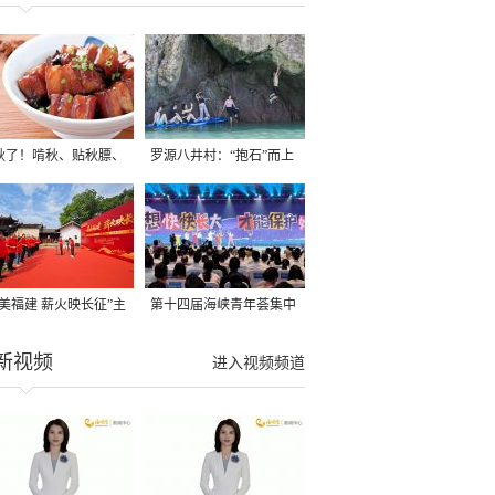
秋了！啃秋、贴秋膘、
罗源八井村：“抱石”而上
秋，福建人这样过才够
→
寻美福建 薪火映长征”主
第十四届海峡青年荟集中
活动在龙岩长汀启动
阶段活动在福州举行
新视频
进入视频频道