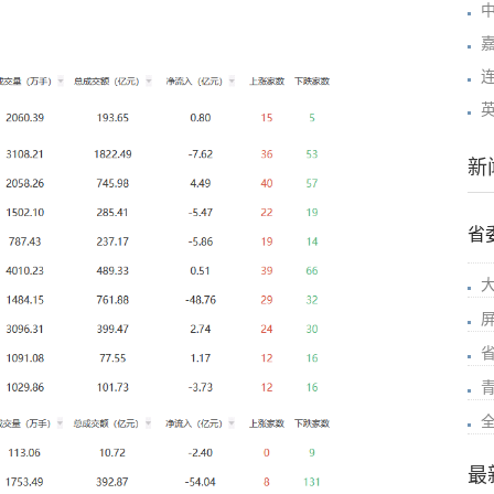
连
新
省
最