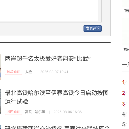
中
吨
福建
两岸超千名太极爱好者翔安“比武”
国
一
台湾新闻
太极
|
2026-08-07 10:41
最北高铁哈尔滨至伊春高铁今日启动按图
运行试验
国内新闻
高铁
哈尔滨
|
2026-08-06 16:36
研学搭建两岸交流桥梁 青春往来联结厦金