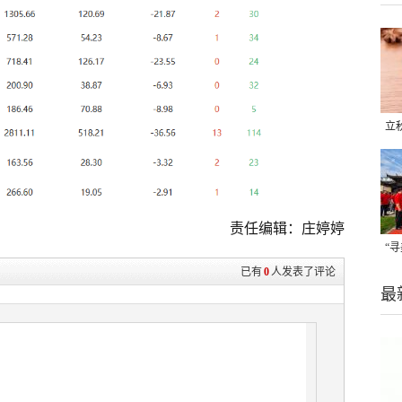
立
晒
味
责任编辑：庄婷婷
“
已有
0
人发表了评论
题
最