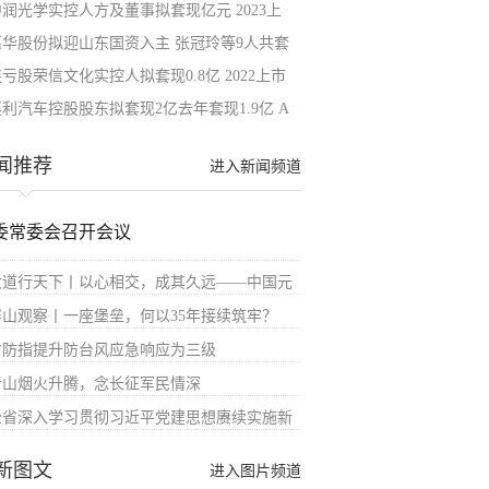
中润光学实控人方及董事拟套现亿元 2023上
嘉华股份拟迎山东国资入主 张冠玲等9人共套
亏股荣信文化实控人拟套现0.8亿 2022上市
英利汽车控股股东拟套现2亿去年套现1.9亿 A
闻推荐
进入新闻频道
委常委会召开会议
大道行天下丨以心相交，成其久远——中国元
屏山观察丨一座堡垒，何以35年接续筑牢？
省防指提升防台风应急响应为三级
青山烟火升腾，念长征军民情深
全省深入学习贯彻习近平党建思想赓续实施新
新图文
进入图片频道