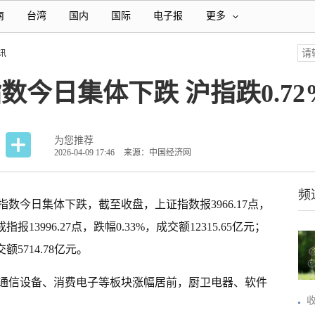
南
台湾
国内
国际
电子报
更多
讯
数今日集体下跌 沪指跌0.72
为您推荐
2026-04-09 17:46
来源：中国经济网
频
指数今日集体下跌
，截至收盘，上证指数报3966.17点，
指报13996.27点，跌幅0.33%，成交额12315.65亿元；
额5714.78亿元。
通信设备、消费电子等板块涨幅居前，厨卫电器、软件