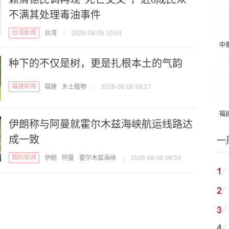
不满其处理毒油事件
台湾新闻
台湾
|
2026-08-06 10:54
中
吨
种下的不仅是树，更是扎根本土的气韵
福建新闻
福建
乡土植物
|
2026-08-06 09:57
福建
伊朗称与阿曼就霍尔木兹海峡航运线路达
国
成一致
一
国际新闻
伊朗
阿曼
霍尔木兹海峡
|
2026-08-06 09:59