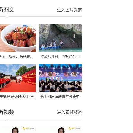
新图文
进入图片频道
秋了！啃秋、贴秋膘、
罗源八井村：“抱石”而上
秋，福建人这样过才够
→
寻美福建 薪火映长征”主
第十四届海峡青年荟集中
活动在龙岩长汀启动
阶段活动在福州举行
新视频
进入视频频道