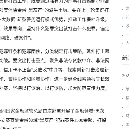
集群打击工作，既要通过强有力的刑事打击遏制犯罪高
限度消除金融“黑灰产”的滋生土壤。要在上一轮集群打
2
+大数据”新型警务运行模式优势，推动工作提档升级。
、效果导向，坚持什么犯罪突出就打击什么犯罪，锚定
摧网络、破案件”。
人
犯罪链条和犯罪团伙，分类制定打击策略，延伸打击幕
新
突破。要突出打击重点，聚焦非法存贷款中介、非法网
、信用卡不正当“反催收”中介等，探索创新打击治理新
2
作、警种协作和区域协作，进一步健全线索通报等长效
办案，坚持以打促治、以打促防，加大防范宣传力度，
会同国家金融监管总局首次部署开展了金融领域“黑灰
立案查处金融领域“黑灰产”犯罪案件1500余起，打掉