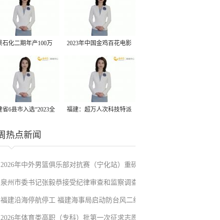
景石化二期年产100万
2023年中国金鸡百花电影
丙烷脱氢项目建成中交
节有福电影巡展31日启动
省6县市入选“2023全
福建：超万人次科技特派
县域发展潜力百强县”
员一线开展服务
周热点新闻
2026年中外男篮俱乐部对抗赛（宁化站）重磅
泉州市委书记张毅恭接受纪律审查和监察调查
来袭！抢票通道即将开启→
福建沿海停航停工 福建海事局启动防台风二级
2026年体育类高职（专科）批第一次征求志愿