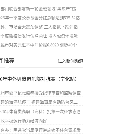
两部门联合部署新一轮金融领域“黑灰产”违
026年一季度公募基金分红总额达到535.52亿
收评：市场全天震荡调整 三大指数下跌沪指
一季度熊猫债发行认购两旺 境内融资环境吸
民币对美元汇率中间价报6.8929 调贬49个
闻推荐
进入新闻频道
026年中外男篮俱乐部对抗赛（宁化站）
泉州市委书记张毅恭接受纪律审查和监察调查
福建沿海停航停工 福建海事局启动防台风二
2026年体育类高职（专科）批第一次征求志愿
财政平稳运行助力经济向好
国台办：民进党当局倒行逆施锁不住台青求发