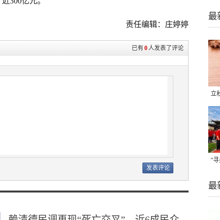
近300亿元。
最
责任编辑：庄婷婷
已有
0
人发表了评论
立
晒
味
“
题
最
赖清德民调再现“死亡交叉”，近6成民众