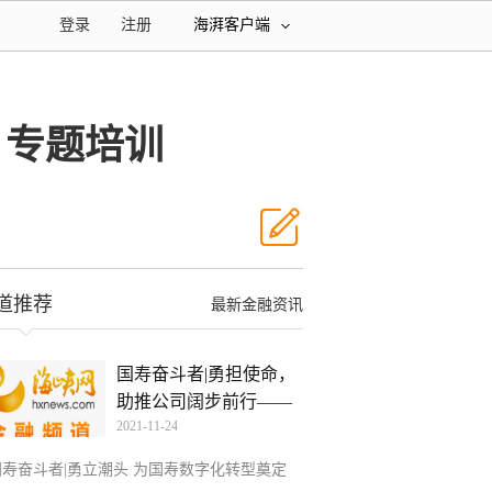
登录
注册
海湃客户端
 专题培训
道推荐
最新金融资讯
国寿奋斗者|勇担使命，
助推公司阔步前行——
2021-11-24
国寿奋斗者|勇立潮头 为国寿数字化转型奠定