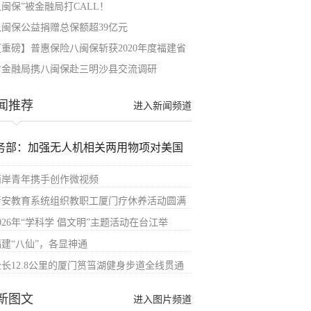
八闽保”被金融局打CALL！
八闽保公益捐赠总保额超39亿元
【重磅】普惠保险八闽保斩获2020年度福建省
省金融局携八闽保赴三明沙县交流调研
闻推荐
进入新闻频道
务部：加强无人机相关两用物项对美国
两岸青年携手创作微视频
晋安教育系统组织教职工厦门疗休养活动圆满
026年“学科学 倡文明”主题活动在台江举
福建“八仙”，各显神通
全长12.8公里的厦门筼筜湖健身步道全线贯通
新图文
进入图片频道