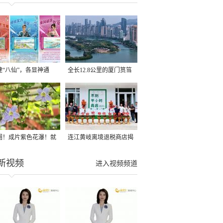
建“八仙”，各显神通
全长12.8公里的厦门筼筜
湖健身步道全线贯通
圈！成片紫色花瀑！就
连江黄岐离境退税商店揭
光明港公园
牌投用
新视频
进入视频频道