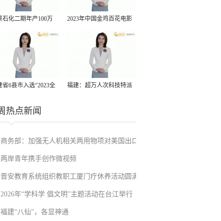
景石化二期年产100万
2023年中国金鸡百花电影
丙烷脱氢项目建成中交
节有福电影巡展31日启动
省6县市入选“2023全
福建：超万人次科技特派
县域发展潜力百强县”
员一线开展服务
周热点新闻
商务部：加强无人机相关两用物项对美国出口
两岸青年携手创作微视频
管制
晋安教育系统组织教职工厦门疗休养活动圆满
2026年“学科学 倡文明”主题活动在台江举行
举行
福建“八仙”，各显神通