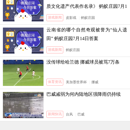
质文化遗产代表作名录》 蚂蚁庄园7月1
3日答案
游戏新闻
皮影戏
|
蚂蚁庄园
云南省的哪个自然奇观被誉为“仙人遗
田” 蚂蚁庄园7月14日答案
游戏新闻
蚂蚁庄园
没传球给哈兰德 挪威球员被骂7万条
体育资讯
美加墨世界杯
|
挪威
巴威减弱为何内陆地区强降雨仍持续
新闻快讯
台风
|
巴威