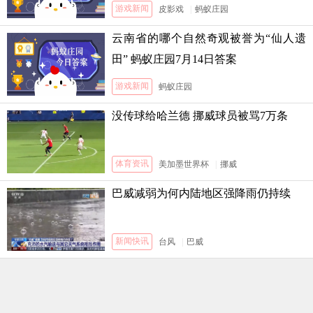
3日答案
游戏新闻
皮影戏
|
蚂蚁庄园
云南省的哪个自然奇观被誉为“仙人遗
田” 蚂蚁庄园7月14日答案
游戏新闻
蚂蚁庄园
没传球给哈兰德 挪威球员被骂7万条
体育资讯
美加墨世界杯
|
挪威
巴威减弱为何内陆地区强降雨仍持续
新闻快讯
台风
|
巴威