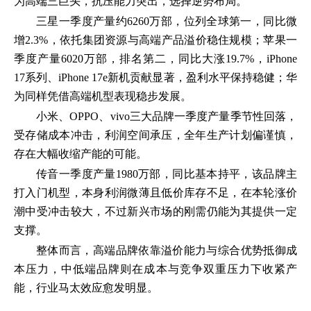
为高端三巨头，抗压能力突出，选择逆势布局。
三星一季度产量约6260万部，位列全球第一，同比微
增2.3%，依托集团资源与高端产品溢价稳住规模；苹果一
季度产量6020万部，排名第二，同比大涨19.7%，iPhone
17系列、iPhone 17e新机贡献显著，盈利水平保持稳健；华
为同样凭借高端机型表现稳步发展。
小米、OPPO、vivo三大品牌一季度产量季节性回落，
受存储成本冲击，利润空间承压，全年生产计划偏谨慎，
存在大幅收缩产能的可能。
传音一季度产量1980万部，同比基本持平，该品牌主
打入门机型，本身利润微薄且低价库存不足，在本轮涨价
潮中受冲击较大，不过新兴市场的刚需仍能为其提供一定
支撑。
整体而言，高端品牌依靠溢价能力与综合优势抵御成
本压力，中低端品牌则在成本与竞争双重压力下收紧产
能，行业马太效应愈发明显。