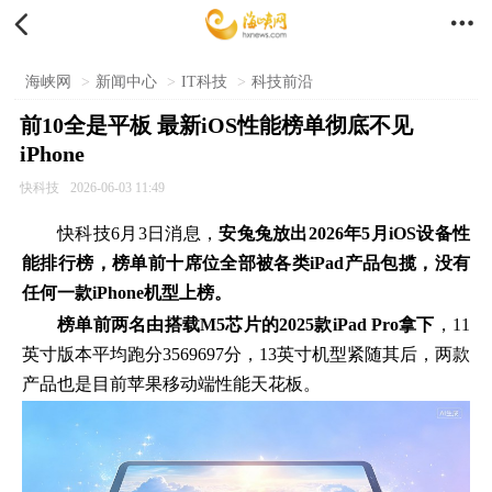


海峡网
>
新闻中心
>
IT科技
>
科技前沿
前10全是平板 最新iOS性能榜单彻底不见
iPhone
快科技
2026-06-03 11:49
快科技6月3日消息，
安兔兔放出2026年5月iOS设备性
能排行榜，榜单前十席位全部被各类iPad产品包揽，没有
任何一款iPhone机型上榜。
榜单前两名由搭载M5芯片的2025款iPad Pro拿下
，11
英寸版本平均跑分3569697分，13英寸机型紧随其后，两款
产品也是目前苹果移动端性能天花板。