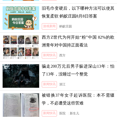
旧毛巾变硬后，以下哪种方法可以使其
恢复柔软 蚂蚁庄园8月8日答案
游戏新闻
蚂蚁庄园
西方Z世代为何开始“粉”中国 82%的欧
洲青年对中国持正面看法
新闻快讯
西方
骗走200万元后男子躲进深山13年：怕
了13年，没睡过一个整觉
新闻快讯
浙江
被错换37年女子起诉医院：本不需辍
学，不必遭受这些苦难
新闻快讯
医院
|
新生儿