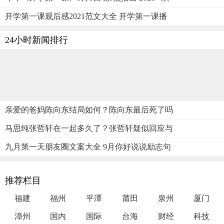
开学第一课观后感2021范文大全 开学第一课播
24小时新闻排行
亲爱的爸妈陈向东结局如何？陈向东最后死了吗
马思纯张哲轩在一起多久了？张哲轩疑似回应与
九月第一天朋友圈文案大全 9月你好说说励志句
推荐栏目
福建
福州
平潭
莆田
泉州
厦门
漳州
国内
国际
台海
财经
科技