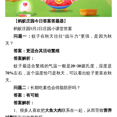
【
蚂蚁庄园今日答案答题器
】
蚂蚁庄园9月2日庄园小课堂答案
问题一：
蚊子在秋天往往“战斗力”更强，是因为秋
天？
答案：更适合其活动繁殖
答案解析：
蚊子最适合繁殖的气温一般是
20~30
摄氏度，湿度是
70
%
左右，这个温度恰巧是秋天，可以看出蚊子更喜欢秋
天。
问题二：
长期吃素也会得脂肪肝吗？
答案：有可能
答案解析：
1、很多人喜欢把
大
鱼大肉
联系在一起，从而导致
营养