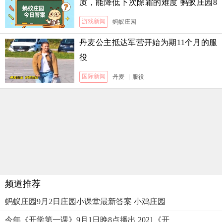
质，能降低下次除霜的难度 蚂蚁庄园8
月5日答案
游戏新闻
蚂蚁庄园
丹麦公主抵达军营开始为期11个月的服
役
国际新闻
丹麦
|
服役
频道推荐
蚂蚁庄园9月2日庄园小课堂最新答案 小鸡庄园
今年《开学第一课》9月1日晚8点播出 2021《开