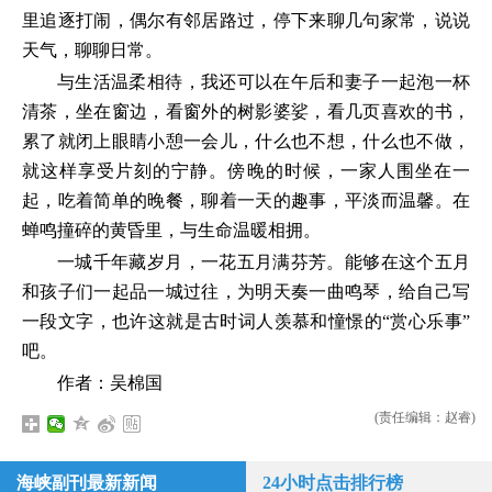
里追逐打闹，偶尔有邻居路过，停下来聊几句家常，说说
天气，聊聊日常。
与生活温柔相待，我还可以在午后和妻子一起泡一杯
清茶，坐在窗边，看窗外的树影婆娑，看几页喜欢的书，
累了就闭上眼睛小憩一会儿，什么也不想，什么也不做，
就这样享受片刻的宁静。傍晚的时候，一家人围坐在一
起，吃着简单的晚餐，聊着一天的趣事，平淡而温馨。在
蝉鸣撞碎的黄昏里，与生命温暖相拥。
一城千年藏岁月，一花五月满芬芳。能够在这个五月
和孩子们一起品一城过往，为明天奏一曲鸣琴，给自己写
一段文字，也许这就是古时词人羡慕和憧憬的“赏心乐事”
吧。
作者：吴棉国
(责任编辑：赵睿)
海峡副刊最新新闻
24小时点击排行榜