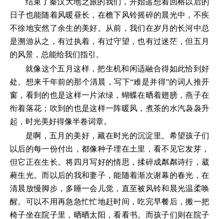
结束了秦汉大地之旅的我们，开始遥想着回榕以后的
日子也能随着风暖昼长，在檐下风铃摇碎的晨光中，不疾
不徐地安然了余生的美好。从前，我们在岁月的长河中总
是溯游从之，有过执着，有过守望，也有过迷茫，但五月
的风景，总能给我们指引。
就像这个五月这样，把生机和闲适融合得如此恰到好
处。想来千年前的那个清晨，写下“难是并得”的词人推开
窗，看到的也是这样一片浓绿，蝴蝶在晒着翅膀，燕子在
衔着落花；吹到的也是这样一阵暖风，煮茶的水汽袅袅升
起，时光美好得像半卷词章。
是啊，五月的美好，藏在时光的沉淀里。希望孩子们
以后的每一份付出，都像种子埋在土里，看不见它发芽，
但它正在生长。将四月写好的情思，揉碎成粼粼诗行，葳
蕤生光。而以后的我和妻子，能随着渐次谢幕的春光，在
清晨放慢脚步，多睡一会儿觉，直至被风铃和晨光温柔唤
醒。可以不用再急急忙忙地赶时间，吃完早餐后，搬一把
椅子坐在院子里，晒晒太阳，看看书。而孩子们则在院子