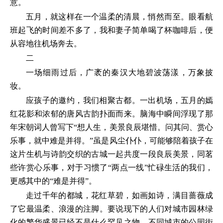
意。
五月，就这样在一个温柔的清晨，悄然而至。眼看航
班起飞的时间差不多了，我和妻子简单喝了杯咖啡后，便
从容地往机场奔去。
二
一场细雨过后，广袤的秦汉大地碧波荡漾，万象披
妆。
应孩子的邀约，我们相聚古都。一出机场，五月的嫣
红花影和浓郁的唐风古韵扑面而来。脑海中瞬间浮现了那
年宋朝词人曾写下“想人生，美景良辰堪惜。问其问、赏心
乐事，就中难是并得。”虽是风尘仆仆，可能够陪着孩子在
这片生机与诗韵交织的古城一起共度一段良辰美景，同茗
些许赏心乐事，对于习惯了“两点一线”忙碌生活的我们，
更感其中的“难是并得”。
走过千年的都城，花红草碧，如画如诗，满目蔷薇成
了它最温柔、浪漫的注脚。要说现下的人们对城市园林绿
化的繁华盛景已经不是什么罕见之物，不同城市的公园街