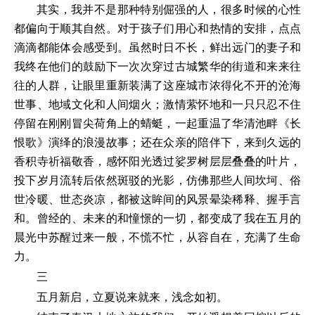
其实，我并不是那种特别倔强的人，很多时候的心性
都偏向于顺其自然。对于孩子们用心和热情的安排，点点
滴滴都能体会感受到。虽然时日不长，鲜出远门的妻子和
我终在他们的鼓励下一次次穿过古城繁华的街道和来来往
往的人群，让眼里重新装满了这座城市浓得化不开的沧海
世事、地域文化和人间烟火；激情萦怀地和一只只忍不住
停留在刚刚冒尖荷角上的蜻蜓，一起重温了华清池畔《长
恨歌》演绎的浪漫故事；还在众亲的陪伴下，来到久远的
香积寺祈福敬香，感怀阳光透过娑罗树层层叠叠的叶片，
投下岁月流转后依然斑驳的光影，仿佛那些人间坎坷、俗
世冷暖、世态炎凉，都被这眸间的风景晕染稀释、握手言
和。曾经的、未来的和憧憬的一切，都变成了我在五月的
晨光中苏醒过来一般，不慌不忙，从容自在，充满了生命
力。
三
五月新启，立夏说来就来，浅念如初。