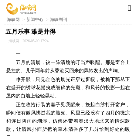

海峡网
>
新闻中心
>
海峡副刊
五月乐事 难是并得
海峡网
2026-05-09 17:24
一
五月的清晨，被一阵清脆的叮当声唤醒。那是窗台上
悬挂的、儿子两年前从香港买回来的风铃发出的声响。
睁开眼，只见金色的晨光正穿过窗棂，被檐下那丛正
在盛开的绣球花摇曳成细碎的光斑，和风铃的投影一起在
屋内的白墙上轻轻晃动。
正在收拾行装的妻子见我醒来，挽起白纱打开窗户，
瞬间便有微风拂过我的脸颊。风里已经没有了四月的微凉
和连日阴雨的潮湿，仿佛还带着秦汉大地北来的情深款
款，让清风扑面所携的草木清香多了几分恰到好处的暖