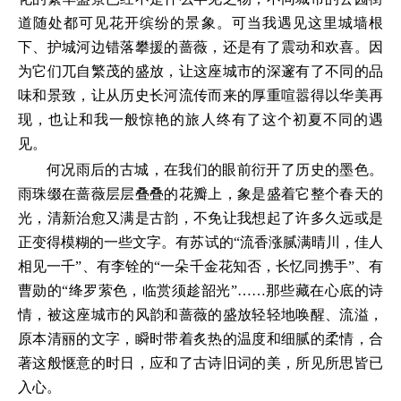
道随处都可见花开缤纷的景象。可当我遇见这里城墙根
下、护城河边错落攀援的蔷薇，还是有了震动和欢喜。因
为它们兀自繁茂的盛放，让这座城市的深邃有了不同的品
味和景致，让从历史长河流传而来的厚重喧嚣得以华美再
现，也让和我一般惊艳的旅人终有了这个初夏不同的遇
见。
何况雨后的古城，在我们的眼前衍开了历史的墨色。
雨珠缀在蔷薇层层叠叠的花瓣上，象是盛着它整个春天的
光，清新治愈又满是古韵，不免让我想起了许多久远或是
正变得模糊的一些文字。有苏试的“流香涨腻满晴川，佳人
相见一千”、有李铨的“一朵千金花知否，长忆同携手”、有
曹勋的“绛罗萦色，临赏须趁韶光”……那些藏在心底的诗
情，被这座城市的风韵和蔷薇的盛放轻轻地唤醒、流溢，
原本清丽的文字，瞬时带着炙热的温度和细腻的柔情，合
著这般惬意的时日，应和了古诗旧词的美，所见所思皆已
入心。