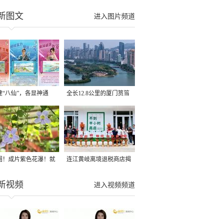
新图文
进入图片频道
建“八仙”，各显神通
全长12.8公里的厦门筼筜
湖健身步道全线贯通
圈！成片紫色花瀑！就
连江黄岐离境退税商店揭
光明港公园
牌投用
新视频
进入视频频道