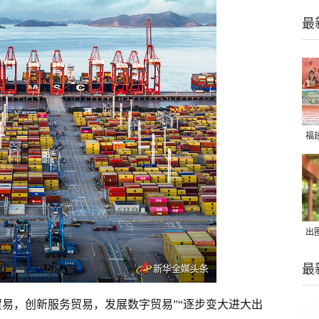
最
福
出
在
最
贸易，创新服务贸易，发展数字贸易”“逐步变大进大出