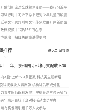
以开放创新应对全球贸易变局——践行习近平
学习进行时｜习近平总书记对少年儿童的殷殷
习近平文化思想引领文化传承发展开创新局面
时政微视频丨“习爷爷”的心愿
童声琅琅，把红色故事讲得更响
闻推荐
进入新闻频道
年上半年，泉州居民人均可支配收入30
内A股“上新”561条指数 科技类主题新增
A股科技板块大幅反弹 机构称后市或分化
聚力青年医师眼科发展！宁德爱尔三位医师当
2026年泉州百校千企对接活动成功举办
泉州有奖发票引超千万人次参与