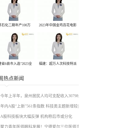
景石化二期年产100万
2023年中国金鸡百花电影
丙烷脱氢项目建成中交
节有福电影巡展31日启动
省6县市入选“2023全
福建：超万人次科技特派
县域发展潜力百强县”
员一线开展服务
周热点新闻
今年上半年，泉州居民人均可支配收入30798元
年内A股“上新”561条指数 科技类主题新增较多
A股科技板块大幅反弹 机构称后市或分化
聚力青年医师眼科发展！宁德爱尔三位医师当