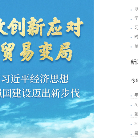
新
今
年