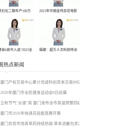
景石化二期年产100万
2023年中国金鸡百花电影
丙烷脱氢项目建成中交
节有福电影巡展31日启动
省6县市入选“2023全
福建：超万人次科技特派
县域发展潜力百强县”
员一线开展服务
周热点新闻
厦门产权交易中心累计完成科创资本交易80亿
2026年厦门市全民健身运动会8日启幕
元
立秋节气“炎值”高 厦门发布全市高温预警四级
厦门市2026年快递员技能竞赛开赛
厦门农贸市场青草药持续热销 草本消暑勿贪凉