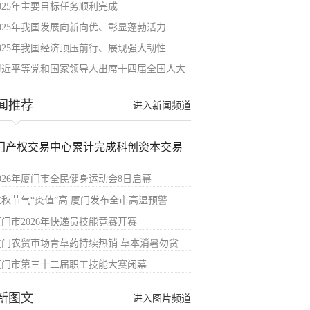
2025年主要目标任务顺利完成
2025年我国发展向新向优、彰显蓬勃活力
2025年我国经济顶压前行、展现强大韧性
习近平等党和国家领导人出席十四届全国人大
闻推荐
进入新闻频道
门产权交易中心累计完成科创资本交易
2026年厦门市全民健身运动会8日启幕
立秋节气“炎值”高 厦门发布全市高温预警
厦门市2026年快递员技能竞赛开赛
厦门农贸市场青草药持续热销 草本消暑勿贪
厦门市第三十二届职工技能大赛闭幕
新图文
进入图片频道