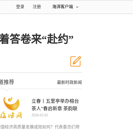
登录
注册
海湃客户端
着答卷来“赴约”
道推荐
最新时政新闻
立春丨五里亭举办榕台
茶人“春启新章 茶韵联
2026-03-05
中国经济高质量发展成效如何？代表委员们带