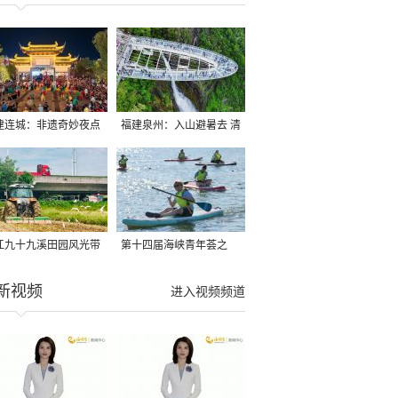
建连城：非遗奇妙夜点
福建泉州：入山避暑去 清
夏夜
凉好惬意
江九十九溪田园风光带
第十四届海峡青年荟之
亩早稻迎来成熟收割季
2026榕台青年大学生水上
新视频
进入视频频道
运动交流营