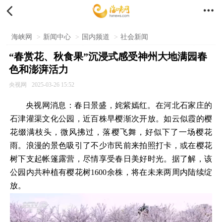


海峡网
>
新闻中心
>
国内频道
>
社会新闻
“春赏花、秋食果”沉浸式感受神州大地满园春
色和澎湃活力
央视网
2025-03-26 15:52
央视网消息：春日景盛，姹紫嫣红。在河北石家庄的
石津灌渠文化公园，近百株早樱渐次开放。如云似霞的樱
花缀满枝头，微风拂过，落樱飞舞，好似下了一场樱花
雨。浪漫的景色吸引了不少市民前来拍照打卡，或在樱花
树下支起帐篷露营，尽情享受春日美好时光。据了解，该
公园内共种植有樱花树1600余株，将在未来两周内陆续绽
放。