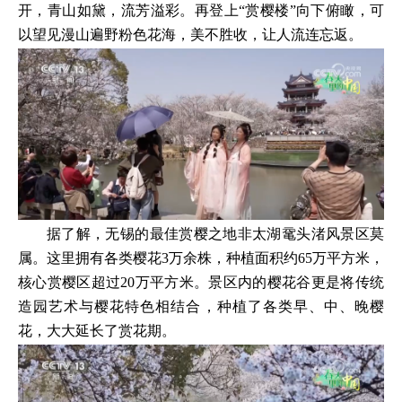
开，青山如黛，流芳溢彩。再登上“赏樱楼”向下俯瞰，可
以望见漫山遍野粉色花海，美不胜收，让人流连忘返。
据了解，无锡的最佳赏樱之地非太湖鼋头渚风景区莫
属。这里拥有各类樱花3万余株，种植面积约65万平方米，
核心赏樱区超过20万平方米。景区内的樱花谷更是将传统
造园艺术与樱花特色相结合，种植了各类早、中、晚樱
花，大大延长了赏花期。