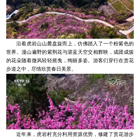
沿着虎岩山山麓盘旋而上，仿佛踏入了一个粉紫色的
世界。漫山遍野的紫荆花与湛蓝天空交相辉映，成团成簇
的花朵随着微风轻轻摇曳，绚丽多姿。游客们穿行在赏花
步道之中，尽情欣赏春日美景。
近年来，虎岩村充分利用资源优势，修建了赏花游步