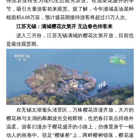
传统农业转变为现代生态观光农业。在油菜花盛开的季
节，吸引大量游客前来观赏。据了解，今年浦城县油菜种
植面积4.88万亩，预计盛花期接待游客将超过15万人次。
江苏无锡：满城樱花次第开 无边春色待客来
进入三月份，江苏无锡满城的樱花次第开放，目前也
是最佳观赏期。
在无锡太湖鼋头渚景区，万株樱花浪漫齐放，大片的
樱花林与太湖的粼粼波光交相辉映，也把春日装点得格外
温柔。游客们漫步于樱花盛开的小路上，仿佛置身于一幅
动人的画卷中。驻足“樱缘桥”上，两畔樱树错落，樱花递