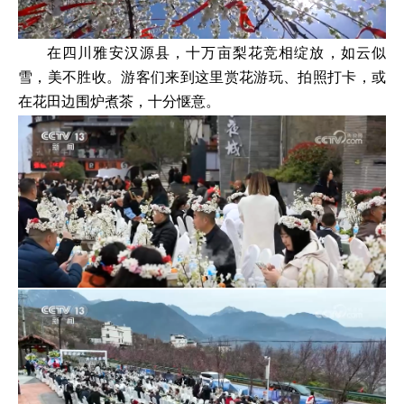
在四川雅安汉源县，十万亩梨花竞相绽放，如云似
雪，美不胜收。游客们来到这里赏花游玩、拍照打卡，或
在花田边围炉煮茶，十分惬意。