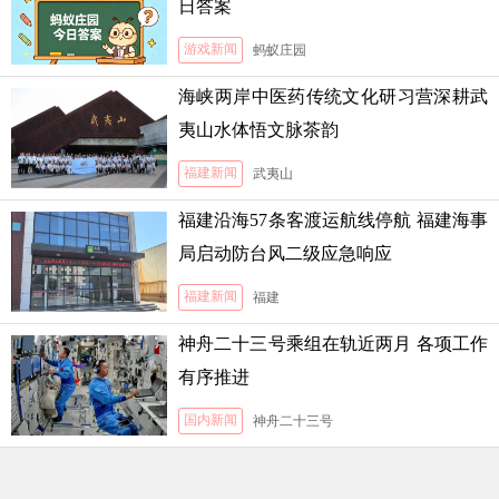
日答案
游戏新闻
蚂蚁庄园
海峡两岸中医药传统文化研习营深耕武
夷山水体悟文脉茶韵
福建新闻
武夷山
福建沿海57条客渡运航线停航 福建海事
局启动防台风二级应急响应
福建新闻
福建
神舟二十三号乘组在轨近两月 各项工作
有序推进
国内新闻
神舟二十三号