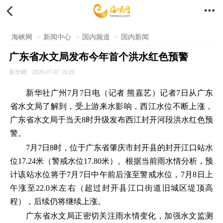


海峡网
>
新闻中心
>
国内频道
>
国内新闻
广东省水文局发布今年首个洪水红色预警
新华网
2026-07-07 16:26
新华社广州7月7日电（记者 熊嘉艺）记者7日从广东
省水文局了解到，受上游来水影响，西江水位不断上涨，
广东省水文局于当天8时升级发布西江封开河段洪水红色预
警。
7月7日8时，位于广东省肇庆市封开县的封开江口站水
位17.24米（警戒水位17.80米）。根据当前雨水情分析，预
计该站水位将于7月7日中午前后涨至警戒水位，7月8日上
午涨至22.0米左右（超过封开县江口街道旧城区堤顶高
程），后续仍将继续上涨。
广东省水文局正密切关注雨水情变化，加强水文监测