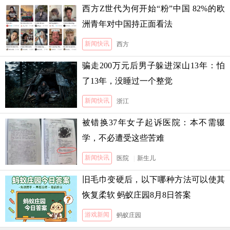
西方Z世代为何开始“粉”中国 82%的欧
洲青年对中国持正面看法
新闻快讯
西方
骗走200万元后男子躲进深山13年：怕
了13年，没睡过一个整觉
新闻快讯
浙江
被错换37年女子起诉医院：本不需辍
学，不必遭受这些苦难
新闻快讯
医院
|
新生儿
旧毛巾变硬后，以下哪种方法可以使其
恢复柔软 蚂蚁庄园8月8日答案
游戏新闻
蚂蚁庄园