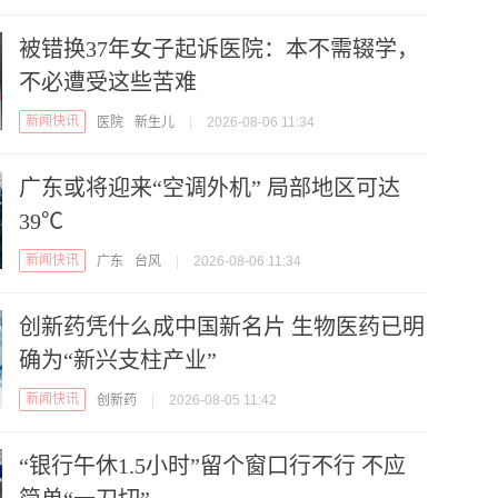
被错换37年女子起诉医院：本不需辍学，
不必遭受这些苦难
新闻快讯
医院
新生儿
|
2026-08-06 11:34
广东或将迎来“空调外机” 局部地区可达
39℃
新闻快讯
广东
台风
|
2026-08-06 11:34
创新药凭什么成中国新名片 生物医药已明
确为“新兴支柱产业”
新闻快讯
创新药
|
2026-08-05 11:42
“银行午休1.5小时”留个窗口行不行 不应