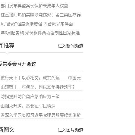
两部门发布典型案例保护未成年人权益
网红直播间热销美瞳涉嫌违规：第三类医疗器
台风“蔷薇”强度逐渐增强 向台湾以东洋面
明年6月起实施 光伏组件两项强制性国家标准
闻推荐
进入新闻频道
委常委会召开会议
大道行天下丨以心相交，成其久远——中国元
屏山观察丨一座堡垒，何以35年接续筑牢？
省防指提升防台风应急响应为三级
青山烟火升腾，念长征军民情深
全省深入学习贯彻习近平党建思想赓续实施新
新图文
进入图片频道