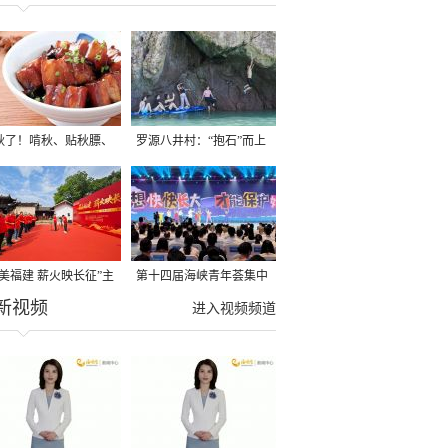
秋了！啃秋、贴秋膘、
罗源八井村：“抱石”而上
秋，福建人这样过才够
→
寻美福建 薪火映长征”主
第十四届海峡青年荟集中
新视频
活动在龙岩长汀启动
阶段活动在福州举行
进入视频频道