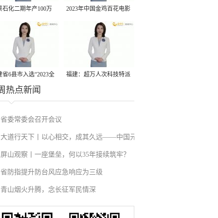
景石化二期年产100万
2023年中国金鸡百花电影
丙烷脱氢项目建成中交
节有福电影巡展31日启动
省6县市入选“2023全
福建：超万人次科技特派
周热点新闻
县域发展潜力百强县”
员一线开展服务
省委常委会召开会议
大道行天下丨以心相交，成其久远——中国元
屏山观察丨一座堡垒，何以35年接续筑牢？
首外交的世界情怀与大国气派
省防指提升防台风应急响应为三级
青山烟火升腾，念长征军民情深