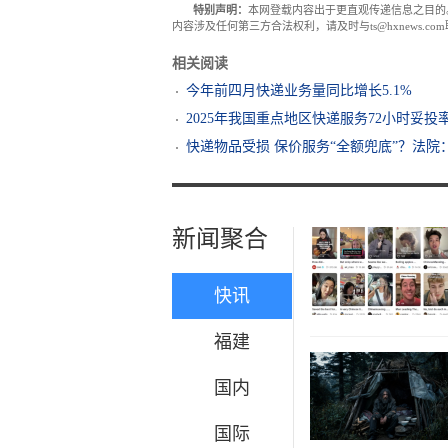
特别声明：
本网登载内容出于更直观传递信息之目的
内容涉及任何第三方合法权利，请及时与ts@hxnews.
相关阅读
今年前四月快递业务量同比增长5.1%
2025年我国重点地区快递服务72小时妥投率
快递物品受损 保价服务“全额兜底”？法院
新闻聚合
快讯
福建
国内
国际