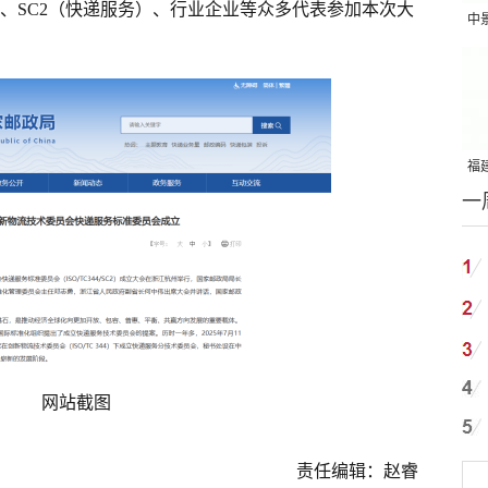
流）、SC2（快递服务）、行业企业等众多代表参加本次大
中
吨
福建
一
国
网站截图
责任编辑：赵睿