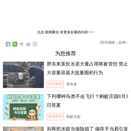
点击
新闻聚合
有更多好看的内容>>>
(责任编辑：赵睿)
为您推荐
胖东来直饮水若大量占用将被管控 禁止
大容量容器大批量囤积行为
国内新闻
胖东来
下列哪种鸟类不会飞行？蚂蚁庄园8月3
日答案
游戏新闻
蚂蚁庄园
别再把冰箱当保险箱了 储存不当易引发