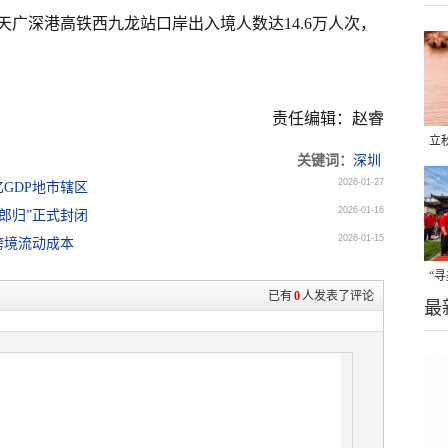
广深港高铁西九龙站口岸出入境人数达14.6万人次，
责任编辑：赵睿
立
关键词：
深圳
晒
2026-01-27
GDP地市辖区
味
2026-01-16
望郎归”正式封闭
2026-01-15
跨境流动成本
“
已有
0
人发表了评论
最
题