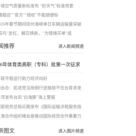
环境空气质量新标发布 “好天气”标准将更
旗舰店”“官方”“授权”不能随便标
2026年春节期间琼州海峡单日车辆运输量突破
“蒜鸟”走红、解压焕新，“为情绪买单”成
闻推荐
进入新闻频道
026年体育类高职（专科）批第一次征求
财政平稳运行助力经济向好
国台办：民进党当局倒行逆施锁不住台青求发
台湾发布台风“白海豚”海上警报
国家税务总局近期发布《国际运输涉税服务指
上海合作组织峰会是推动国际经贸合作重要力
新图文
进入图片频道