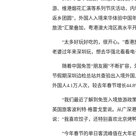
游、维港烟花汇演等系列节庆活动，内
返乡团圆”，外国人入境来华体验中国
旅流”汇聚叠加，粤港澳大湾区高水平
“太多好玩好吃的，很开心。”香
老婆过年来深圳玩，想去华强北看看电
随着中国免签“朋友圈”不断扩容，
节假期深圳边检总站共查验出入境外国人1
外国人4.1万人次，较去年春节增长44.8
“我们最近了解到免签入境旅游政策
英国旅客波利特·格雷戈里说。从广深港
说：“我喜欢饺子，还特别喜欢北京烤
“今年春节的单日客流峰值在大年初