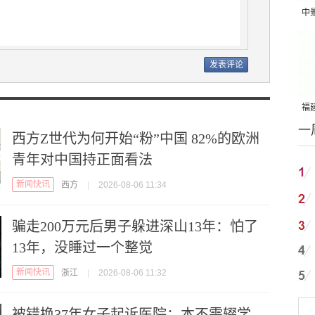
中
吨
福建
一
国
西方Z世代为何开始“粉”中国 82%的欧洲
青年对中国持正面看法
新闻快讯
西方
|
2026-08-06 11:34
骗走200万元后男子躲进深山13年：怕了
13年，没睡过一个整觉
新闻快讯
浙江
|
2026-08-06 11:32
被错换37年女子起诉医院：本不需辍学，