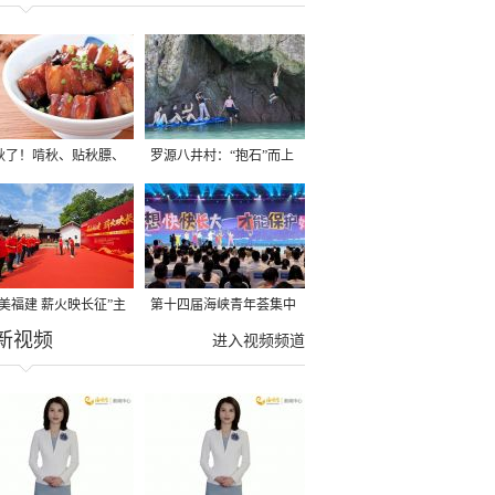
秋了！啃秋、贴秋膘、
罗源八井村：“抱石”而上
秋，福建人这样过才够
→
寻美福建 薪火映长征”主
第十四届海峡青年荟集中
新视频
活动在龙岩长汀启动
阶段活动在福州举行
进入视频频道