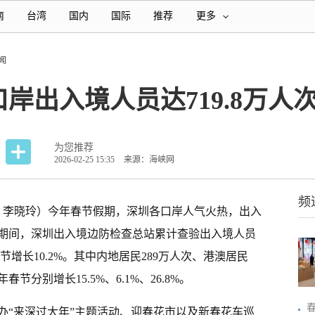
南
台湾
国内
国际
推荐
更多
闻
岸出入境人员达719.8万人
为您推荐
2026-02-25 15:35
来源：海峡网
频
丰、李晓玲）今年春节假期，深圳各口岸人气火热，出入
期间，深圳出入境边防检查总站累计查验出入境人员
春节增长10.2%。其中内地居民289万人次、港澳居民
春节分别增长15.5%、6.1%、26.8%。
举办“来深过大年”主题活动、迎春花市以及新春花车巡