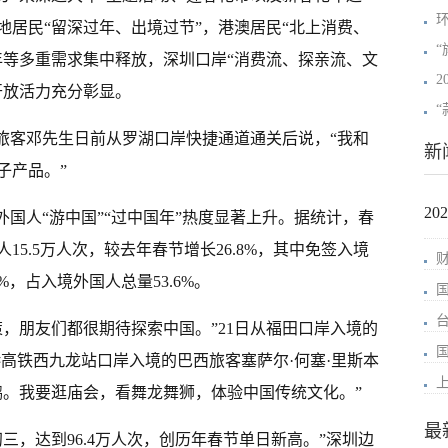
地居民“留深过年、出境过节”，港澳居民“北上消费、
“
年等多重需求集中释放，深圳口岸“消费流、探亲流、文
开放活力充分彰显。
港旅客邓先生日前从罗湖口岸快捷通道通关后说，“我和
新
子产品。”
2
外国人“游中国”“过中国年”热度显著上升。据统计，春
5.5万人次，较去年春节增长26.8%，其中免签入境
%，占入境外国人总量53.6%。
，朋友们都很期待探索中国。”21日从福田口岸入境的
高铁西九龙站口岸入境的巴西旅客塞萨尔·何塞·里斯本
鸭。我要逛庙会，看舞龙舞狮，体验中国传统文化。”
最
三，达到96.4万人次，创历年春节单日新高。”深圳边