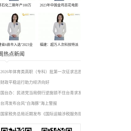
景石化二期年产100万
2023年中国金鸡百花电影
丙烷脱氢项目建成中交
节有福电影巡展31日启动
省6县市入选“2023全
福建：超万人次科技特派
周热点新闻
县域发展潜力百强县”
员一线开展服务
2026年体育类高职（专科）批第一次征求志愿
财政平稳运行助力经济向好
填报
国台办：民进党当局倒行逆施锁不住台青求发
台湾发布台风“白海豚”海上警报
展的心
国家税务总局近期发布《国际运输涉税服务指
引》