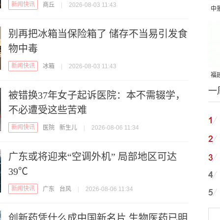
新闻快讯
商丘
|
2026-08-03 11:43
中
吨
别再把冰箱当保险箱了 储存不当易引发食
物中毒
新闻快讯
冰箱
|
2026-08-03 11:43
福建
一
国
被错换37年女子起诉医院：本不需辍学，
不必遭受这些苦难
新闻快讯
医院
新生儿
|
2026-08-06 11:34
广东或将迎来“空调外机” 局部地区可达
39℃
新闻快讯
广东
台风
|
2026-08-06 11:34
创新药凭什么成中国新名片 生物医药已明