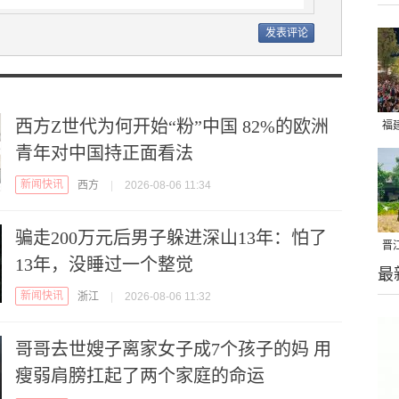
西方Z世代为何开始“粉”中国 82%的欧洲
福
青年对中国持正面看法
亮
新闻快讯
西方
|
2026-08-06 11:34
骗走200万元后男子躲进深山13年：怕了
晋
13年，没睡过一个整觉
最
千
新闻快讯
浙江
|
2026-08-06 11:32
哥哥去世嫂子离家女子成7个孩子的妈 用
瘦弱肩膀扛起了两个家庭的命运