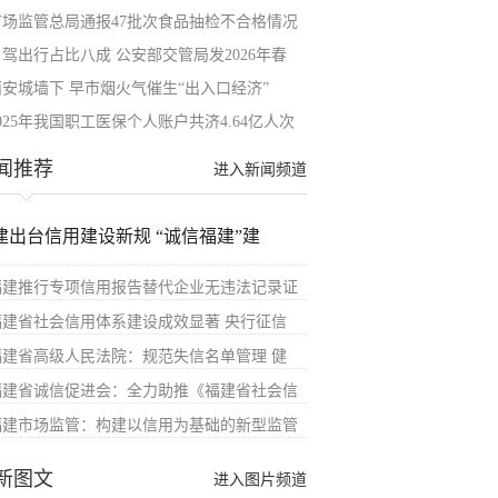
市场监管总局通报47批次食品抽检不合格情况
自驾出行占比八成 公安部交管局发2026年春
西安城墙下 早市烟火气催生“出入口经济”
025年我国职工医保个人账户共济4.64亿人次
闻推荐
进入新闻频道
建出台信用建设新规 “诚信福建”建
福建推行专项信用报告替代企业无违法记录证
福建省社会信用体系建设成效显著 央行征信
福建省高级人民法院：规范失信名单管理 健
福建省诚信促进会：全力助推《福建省社会信
福建市场监管：构建以信用为基础的新型监管
新图文
进入图片频道