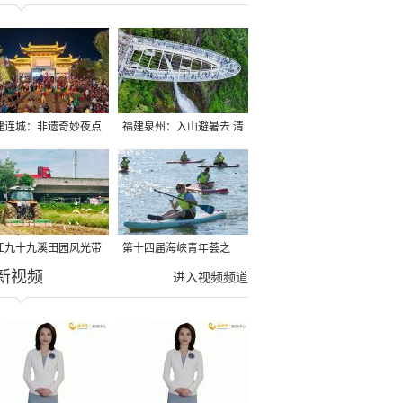
建连城：非遗奇妙夜点
福建泉州：入山避暑去 清
夏夜
凉好惬意
江九十九溪田园风光带
第十四届海峡青年荟之
新视频
亩早稻迎来成熟收割季
2026榕台青年大学生水上
进入视频频道
运动交流营