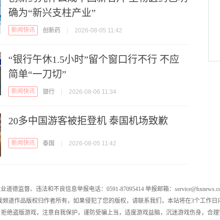
确为“新兴支柱产业”
新闻快讯
创新药
|
2026-08-05 11:42
“银行午休1.5小时”留个窗口行不行 不应
简单“一刀切”
新闻快讯
银行
|
2026-08-06 11:34
20多中国游客被拒登机 泰国机场致歉
新闻快讯
泰国
|
2026-08-05 11:42
业道德监督、违法和不良信息举报电话：0591-87095414 举报邮箱：service@hxnews.c
戏频道作品版权归作者所有，如果侵犯了您的版权，请联系我们，本站将在3个工作日
，拒绝盗版游戏，注意自我保护，谨防受骗上当，适度游戏益脑，沉迷游戏伤身，合理