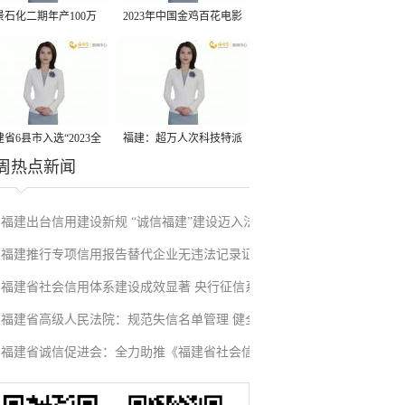
景石化二期年产100万
2023年中国金鸡百花电影
丙烷脱氢项目建成中交
节有福电影巡展31日启动
省6县市入选“2023全
福建：超万人次科技特派
周热点新闻
县域发展潜力百强县”
员一线开展服务
福建出台信用建设新规 “诚信福建”建设迈入法
福建推行专项信用报告替代企业无违法记录证
治化新阶段
福建省社会信用体系建设成效显著 央行征信系
明改革成效显著
福建省高级人民法院：规范失信名单管理 健全
统赋能实体经济
福建省诚信促进会：全力助推《福建省社会信
信用修复机制
用条例》落地见效