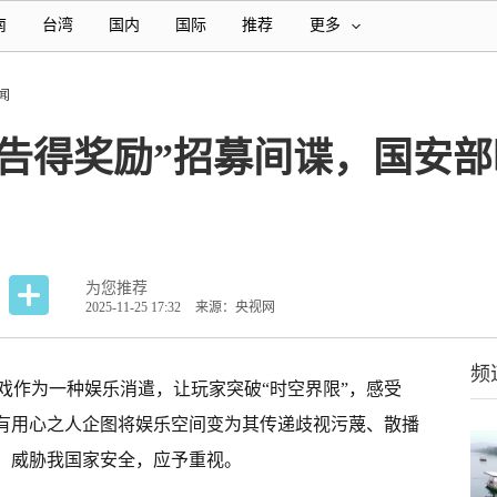
南
台湾
国内
国际
推荐
更多
闻
广告得奖励”招募间谍，国安
为您推荐
2025-11-25 17:32
来源：央视网
频
戏作为一种娱乐消遣，让玩家突破“时空界限”，感受
别有用心之人企图将娱乐空间变为其传递歧视污蔑、散播
”，威胁我国家安全，应予重视。