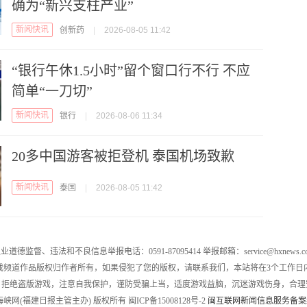
确为“新兴支柱产业”
新闻快讯
创新药
|
2026-08-05 11:42
“银行午休1.5小时”留个窗口行不行 不应
简单“一刀切”
新闻快讯
银行
|
2026-08-06 11:34
20多中国游客被拒登机 泰国机场致歉
新闻快讯
泰国
|
2026-08-05 11:42
业道德监督、违法和不良信息举报电话：0591-87095414 举报邮箱：service@hxnews.c
戏频道作品版权归作者所有，如果侵犯了您的版权，请联系我们，本站将在3个工作日
，拒绝盗版游戏，注意自我保护，谨防受骗上当，适度游戏益脑，沉迷游戏伤身，合理
016 海峡网(福建日报主管主办) 版权所有 闽ICP备15008128号-2
闽互联网新闻信息服务备案编号