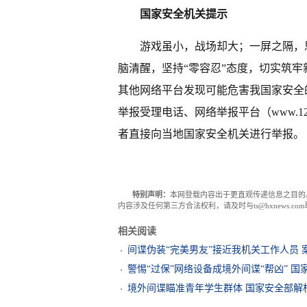
国家安全机关提示
游戏虽小，战场却大；一屏之隔，
脑清醒，坚持“零容忍”态度，切实筑牢
其他网络平台发现可能危害我国家安全的
举报受理电话、网络举报平台（www.12
者直接向当地国家安全机关进行举报。
特别声明：
本网登载内容出于更直观传递信息之目的
内容涉及任何第三方合法权利，请及时与ts@hxnews.
相关阅读
间谍伪装“完美男友”接近我机关工作人员 
警惕“过保”网络设备成境外间谍“帮凶” 
境外间谍瞄准青年学生群体 国家安全部解