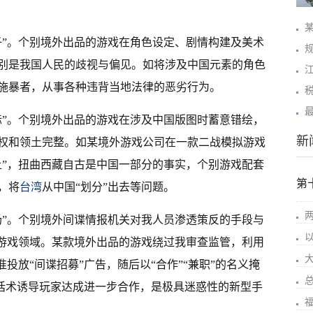
子”。个别境外出品的游戏在角色设定、剧情构建及美术
别是我国人民的歧视与偏见。如将涉及中国元素的角色
施暴者，从事各种违背当地法律的恶劣行为。
标”。个别境外出品的游戏在涉及中国版图时蓄意错绘，
新
权和领土完整。如某境外游戏公司在一款二战模拟游戏
土”，扭曲西藏自古是中国一部分的事实，个别游戏配套
第
，将
台湾
从中国“划分”出去等问题。
场”。个别境外间谍情报机关对我人员渗透策反的手段与
向游戏领域。某款境外出品的游戏绕过我审查监管，利用
投放“间谍招募”广告，随后以“合作”“兼职”的名义掩
等话术诱导玩家达成进一步合作，是极具迷惑性的新型手