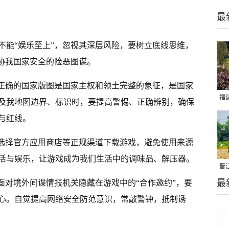
最
不能“娱乐至上”，忽视其深层风险，要树立底线思维，
威胁我国家安全的险恶图谋。
。正确的国家版图是国家主权和领土完整的象征，是国家
福
及我地图边界、标识时，要提高警惕、正确辨别，确保
亮
与红线。
。选择官方应用商店等正规渠道下载游戏，避免使用来源
活与娱乐，让游戏成为我们生活中的调味品、解压器。
晋
最
面对境外间谍情报机关隐藏在游戏中的“合作邀约”，要
千
心。自觉提高网络安全防范意识，常敲警钟，抵制诱