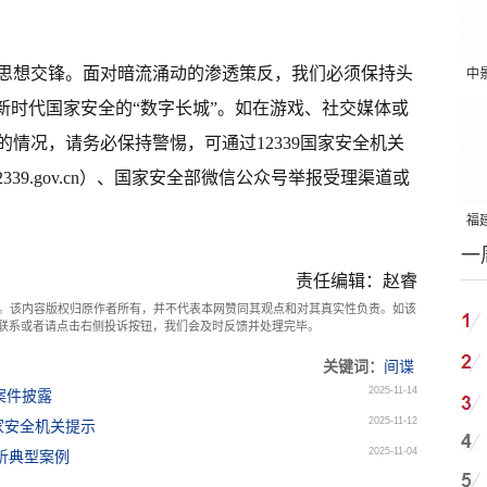
思想交锋。面对暗流涌动的渗透策反，我们必须保持头
中
新时代国家安全的“数字长城”。如在游戏、社交媒体或
吨
情况，请务必保持警惕，可通过12339国家安全机关
339.gov.cn）、国家安全部微信公众号举报受理渠道或
福建
一
国
责任编辑：赵睿
。该内容版权归原作者所有，并不代表本网赞同其观点和对其真实性负责。如该
com联系或者请点击右侧投诉按钮，我们会及时反馈并处理完毕。
关键词：
间谍
2025-11-14
案件披露
2025-11-12
国家安全机关提示
2025-11-04
析典型案例