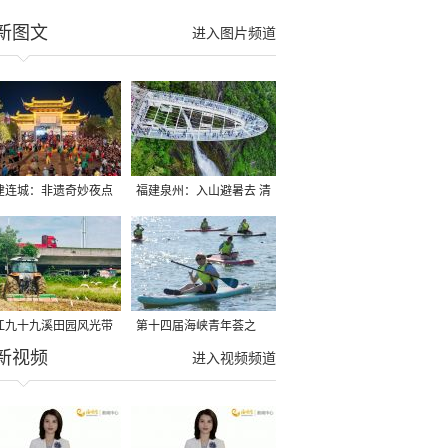
新图文
进入图片频道
建连城：非遗奇妙夜点
福建泉州：入山避暑去 清
夏夜
凉好惬意
江九十九溪田园风光带
第十四届海峡青年荟之
新视频
亩早稻迎来成熟收割季
2026榕台青年大学生水上
进入视频频道
运动交流营