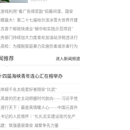
2025-11-25
某游戏利用“看广告得奖励”招募间谍，国安
规模最大！第二十七届哈尔滨冰雪大世界开建
江苏首个邮政快递业“碳中和实践示范项目”
税务部门持续加大力度查处加油站涉税违法行
最高检：为摆脱家庭暴力实施伤害或杀害行为
闻推荐
进入新闻频道
十四届海峡青年连心汇在榕举办
两岸超千名太极爱好者翔安“比武”
以高度的历史主动把握时代航向——习近平党
大道行天下｜最是真情暖人心——中国元首外
总书记的人民情怀｜“扎扎实实建设现代化产
福建：筑强基层堡垒 凝聚争先力量