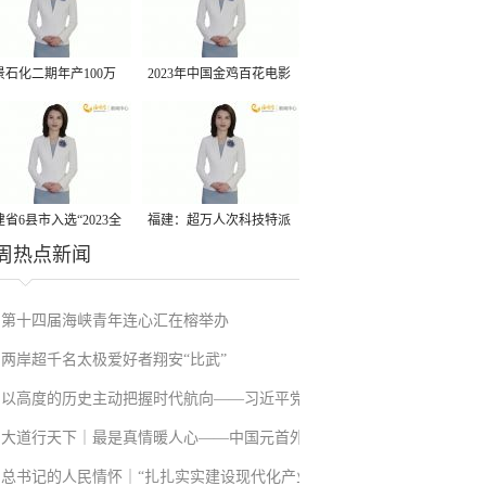
景石化二期年产100万
2023年中国金鸡百花电影
丙烷脱氢项目建成中交
节有福电影巡展31日启动
省6县市入选“2023全
福建：超万人次科技特派
周热点新闻
县域发展潜力百强县”
员一线开展服务
第十四届海峡青年连心汇在榕举办
两岸超千名太极爱好者翔安“比武”
以高度的历史主动把握时代航向——习近平党
大道行天下｜最是真情暖人心——中国元首外
建思想理论品格系列述评之二
总书记的人民情怀｜“扎扎实实建设现代化产业