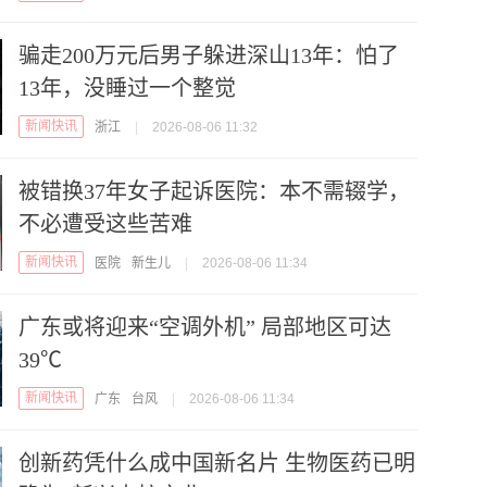
骗走200万元后男子躲进深山13年：怕了
13年，没睡过一个整觉
新闻快讯
浙江
|
2026-08-06 11:32
被错换37年女子起诉医院：本不需辍学，
不必遭受这些苦难
新闻快讯
医院
新生儿
|
2026-08-06 11:34
广东或将迎来“空调外机” 局部地区可达
39℃
新闻快讯
广东
台风
|
2026-08-06 11:34
创新药凭什么成中国新名片 生物医药已明