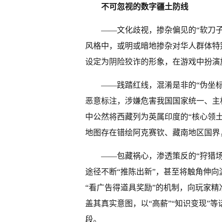
不可忽视的数字疆土防线
——文化歧视，掺杂偏见的“软刀
风格中，或明或暗地掺杂对华人群体特
设定为阴险狡诈的形象，在游戏中扮演
——践踏红线，混淆是非的“伪坐
恶意标注，涉嫌危害我国国家统一、主
中公然将西藏列为英属印度的“核心领
地图存在错绘阿克赛钦、藏南地区国界
——包藏祸心，渗透策反的“狩猎
途径不断“推陈出新”，甚至将触角伸
“看广告得道具奖励”的机制，向玩家精准
盖其真实意图，以“高薪”“知识变现”
段。