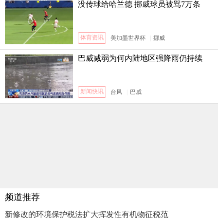
没传球给哈兰德 挪威球员被骂7万条
体育资讯
美加墨世界杯
|
挪威
巴威减弱为何内陆地区强降雨仍持续
新闻快讯
台风
|
巴威
频道推荐
新修改的环境保护税法扩大挥发性有机物征税范