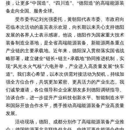
接，让更多“中国造”、“四川造”、“德阳造”的高端能源装
备走向全国、服务全球。
受市委书记刘光强委托，黄朝阳代表市委、市政府向
莅临本次活动的嘉宾表示欢迎，向长期以来关心支持德阳
发展的各界人士表示感谢。他说，德阳作为国家重大技术
装备制造业基地，是全省高端能源装备、新能源两条重点
产业链的主要承载地。近年来，德阳深入贯彻落实国省战
略部署，建立健全“链长+链主+承载地”协同推进机制，实
现“风光水火气核”六电并举，产业进入高质量发展“快车
道”。我们衷心希望，以本次供需对接活动为契机，持续加
强全方位合作，共筑更加紧密、更具活力的产业生态。我
们诚挚邀请，各位领导和企业家朋友多到德阳调研指导、
洽谈合作，进一步提升产业科技创新水平、智能制造水平
和国际开放合作水平，携手推动高端能源装备产业高质量
发展。
活动现场，德阳、成都分别作了高端能源装备产业推
介；德国能源署北京联络处主任、中德可再生能源合作中