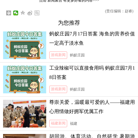
点击
新闻聚合
有更多好看的内容>>>
(责任编辑：赵睿)
为您推荐
蚂蚁庄园7月17日答案 海鱼的营养价值
一定高于淡水鱼
游戏新闻
蚂蚁庄园
工业辣椒可以直接食用吗 蚂蚁庄园7月1
8日答案
游戏新闻
蚂蚁庄园
尊崇关爱，温暖最可爱的人——福建用
心用情做好拥军优属工作
福建新闻
福建
胡同游、体育活动、自然研学 暑期游