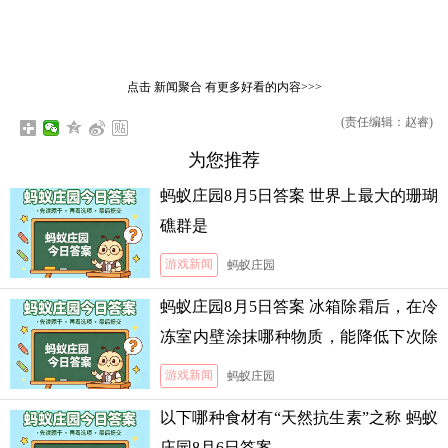
点击
新闻聚合
有更多好看的内容>>>
(责任编辑：赵睿)
为您推荐
蚂蚁庄园8月5日答案 世界上最大的珊瑚
礁群是
游戏新闻
蚂蚁庄园
蚂蚁庄园8月5日答案 冰箱除霜后，在冷
冻室内壁涂抹哪种物质，能降低下次除
霜的难度
游戏新闻
蚂蚁庄园
以下哪种食材有“天然抗生素”之称 蚂蚁
庄园8月6日答案