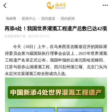


海峡网
>
新闻中心
>
国内频道
>
国内新闻
再添4处！我国世界灌溉工程遗产总数已达42项
央视新闻客户端
2025-09-10 17:12
今天（10日）上午，在马来西亚吉隆坡召开的国际灌
排委员会第76届国际执行理事会会议上，2025年世界灌溉
工程遗产名录正式公布，我国申报的云南元阳哈尼梯田、
江苏句容赤山湖灌溉工程、四川彭州湔江堰、北京门头沟
永定河古渠灌溉工程全部成功入选。