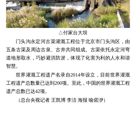
△付家台大坝
门头沟永定河古渠灌溉工程位于北京市门头沟区，由
五条古渠及周边古泉、古井共同组成。古渠依托永定河弯
道地形取水，巧妙避洪防淤，体现了化害为利的人水和谐
智慧。
世界灌溉工程遗产名录自2014年设立，目前世界灌溉
工程遗产总数量已达到200项。至此，中国的世界灌溉工程
遗产总数已达42项。
（总台央视记者 王凯博 李洁 海报 喻偌洢）