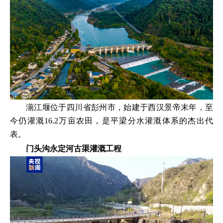
湔江堰位于四川省彭州市，始建于西汉景帝末年，至
今仍灌溉16.2万亩农田，是平梁分水灌溉体系的杰出代
表。
门头沟永定河古渠灌溉工程