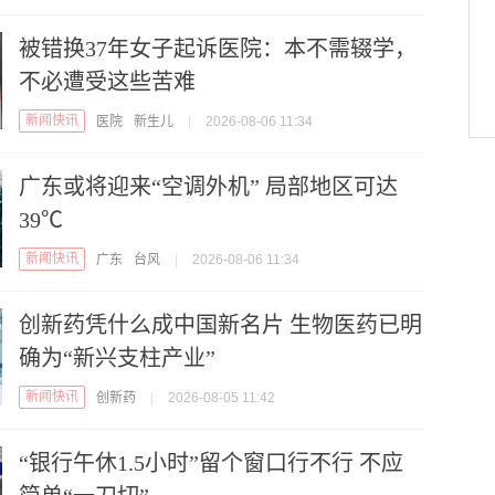
被错换37年女子起诉医院：本不需辍学，
不必遭受这些苦难
新闻快讯
医院
新生儿
|
2026-08-06 11:34
广东或将迎来“空调外机” 局部地区可达
39℃
新闻快讯
广东
台风
|
2026-08-06 11:34
创新药凭什么成中国新名片 生物医药已明
确为“新兴支柱产业”
新闻快讯
创新药
|
2026-08-05 11:42
“银行午休1.5小时”留个窗口行不行 不应