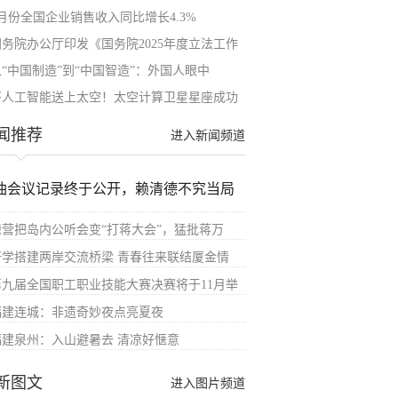
4月份全国企业销售收入同比增长4.3%
国务院办公厅印发《国务院2025年度立法工作
从“中国制造”到“中国智造”：外国人眼中
将人工智能送上太空！太空计算卫星星座成功
闻推荐
进入新闻频道
油会议记录终于公开，赖清德不究当局
绿营把岛内公听会变“打蒋大会”，猛批蒋万
研学搭建两岸交流桥梁 青春往来联结厦金情
第九届全国职工职业技能大赛决赛将于11月举
福建连城：非遗奇妙夜点亮夏夜
福建泉州：入山避暑去 清凉好惬意
新图文
进入图片频道