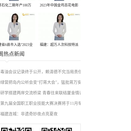
景石化二期年产100万
2023年中国金鸡百花电影
丙烷脱氢项目建成中交
节有福电影巡展31日启动
省6县市入选“2023全
福建：超万人次科技特派
周热点新闻
县域发展潜力百强县”
员一线开展服务
毒油会议记录终于公开，赖清德不究当局责任
绿营把岛内公听会变“打蒋大会”，猛批蒋万安
反甩锅卢秀燕，蓝营点名责任官员要求撤职下
研学搭建两岸交流桥梁 青春往来联结厦金情谊
废除监察机构主张，遭蓝营搬出蔡英文、赖清
台
第九届全国职工职业技能大赛决赛将于11月举
德过往言论打脸
福建连城：非遗奇妙夜点亮夏夜
行