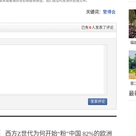
com联系或者请点击右侧投诉按钮，我们会及时反馈并处理完毕。
关键词：
警博会
已有
0
人发表了评论
福
亮
晋
最
千
西方Z世代为何开始“粉”中国 82%的欧洲