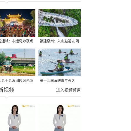
建连城：非遗奇妙夜点
福建泉州：入山避暑去 清
夏夜
凉好惬意
江九十九溪田园风光带
第十四届海峡青年荟之
新视频
亩早稻迎来成熟收割季
2026榕台青年大学生水上
进入视频频道
运动交流营