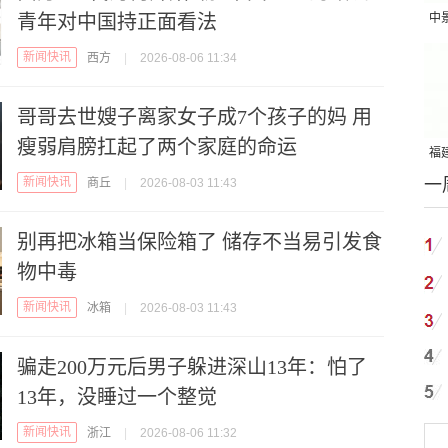
青年对中国持正面看法
中
吨
新闻快讯
西方
|
2026-08-06 11:34
哥哥去世嫂子离家女子成7个孩子的妈 用
瘦弱肩膀扛起了两个家庭的命运
福建
新闻快讯
一
商丘
|
2026-08-03 11:43
国
别再把冰箱当保险箱了 储存不当易引发食
物中毒
新闻快讯
冰箱
|
2026-08-03 11:43
骗走200万元后男子躲进深山13年：怕了
13年，没睡过一个整觉
新闻快讯
浙江
|
2026-08-06 11:32