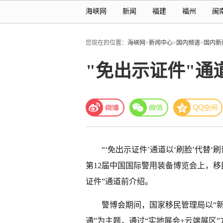
海峡网
新闻
福建
福州
闽
您现在的位置：
海峡网
>
新闻中心
>
国内频道
>
国内新
"免出示证件"
“‘免出示证件’通道以‘刷脸’代替
第12届中国国际警用装备博览会上，
证件”通道前介绍。
警博会期间，国家移民管理局以“
通”为主题，通过“实地展会+云端展区